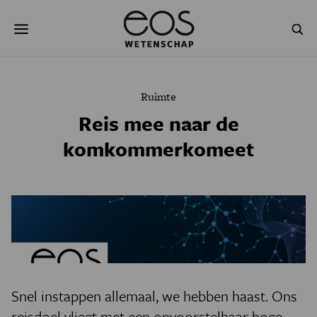
Overslaan
Zoeken
en
naar
de
inhoud
gaan
NATUUR & MILIEU
TECHNOLOGIE
Ruimte
GEZONDHEID
RUIMTE
Reis mee naar de
komkommerkomeet
NATUURWETENSCHAPPEN
GESCHIEDENIS
PSYCHE & BREIN
BLOGS
PODCAST
AGENDA
JONGE UITDAGERS
Snel instappen allemaal, we hebben haast. Ons
reisdoel vliegt met een onvoorstelbaar hoge