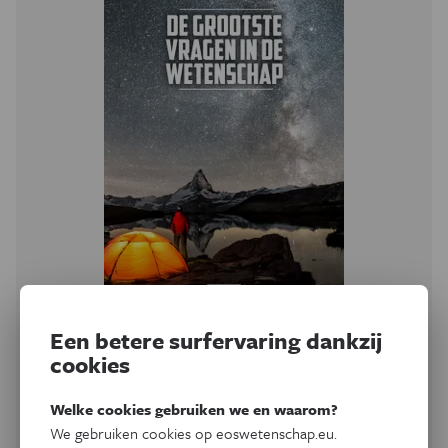
Digitaal themanummer
Een betere surfervaring dankzij
De grootste vragen in
cookies
de wetenschap
Welke cookies gebruiken we en waarom?
We gebruiken cookies op eoswetenschap.eu.
Al sinds de eerste mensen zich rond een kampvuur