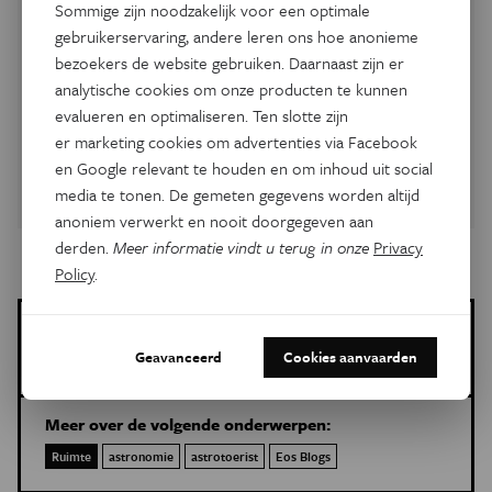
Sommige zijn noodzakelijk voor een optimale
verzamelden, vragen we ons af wie we zijn, waar we zijn en
gebruikerservaring, andere leren ons hoe anonieme
wat we hier doen. Wat zijn die lichtpunten aan de hemel?
bezoekers de website gebruiken. Daarnaast zijn er
Waar komt het leven vandaan? Wat is het leven? Ook
vandaag nog houden die grote vragen ons bezig. In dit
analytische cookies om onze producten te kunnen
themanummer lees je welke antwoorden de wetenschap
evalueren en optimaliseren. Ten slotte zijn
vandaag kan geven.
er marketing cookies om advertenties via Facebook
en Google relevant te houden en om inhoud uit social
Koop magazine (2,95 euro)
media te tonen. De gemeten gegevens worden altijd
anoniem verwerkt en nooit doorgegeven aan
derden.
Meer informatie vindt u terug in onze
Privacy
Policy
.
Govert Schilling
Meer artikels van deze auteur
Geavanceerd
Cookies aanvaarden
Meer over de volgende onderwerpen:
Ruimte
astronomie
astrotoerist
Eos Blogs