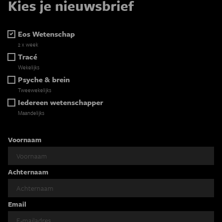
Kies je nieuwsbrief
Eos Wetenschap
2 x week
Tracé
Wekelijks
Psyche & brein
Tweewekelijks
Iedereen wetenschapper
Maandelijks
Voornaam
Achternaam
Email