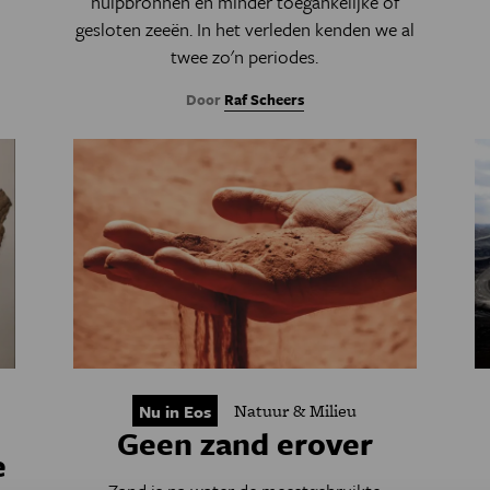
hulpbronnen en minder toegankelijke of
gesloten zeeën. In het verleden kenden we al
twee zo'n periodes.
Door
Raf Scheers
Natuur & Milieu
Nu in Eos
Geen zand erover
e