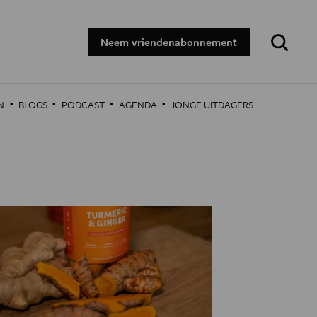
Zoeken:
Neem vriendenabonnement
·
·
·
·
N
BLOGS
PODCAST
AGENDA
JONGE UITDAGERS