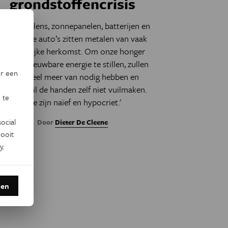
grondstoffencrisis
n windmolens, zonnepanelen, batterijen en
elektrische auto’s zitten metalen van vaak
bedenkelijke herkomst. Om onze honger
naar hernieuwbare energie te stillen, zullen
or een
we er veel meer van nodig hebben en
Europa wil de handen zelf niet vuilmaken.
 te
'We zijn naïef en hypocriet.'
ocial
Door
Dieter De Cleene
ooit
y
.
den