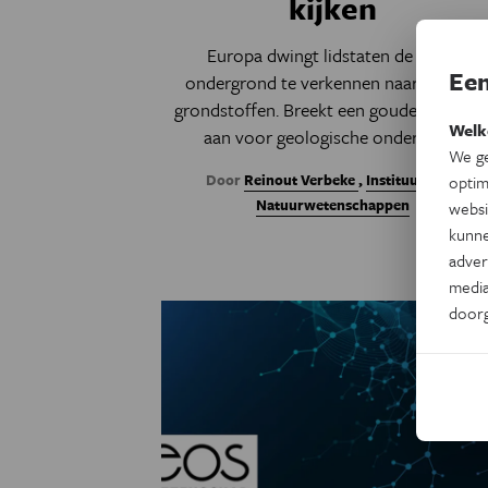
kijken
Europa dwingt lidstaten de eigen
Een
ondergrond te verkennen naar kritieke
grondstoffen. Breekt een gouden tijdper
Welk
aan voor geologische onderzoek?
We ge
Door
Reinout Verbeke
,
Instituut voor
optim
Natuurwetenschappen
websi
kunne
adver
media
door