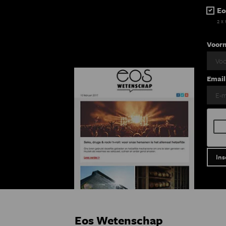
Eo
2 x
Voor
Email
Eos Wetenschap