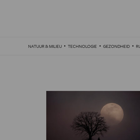
Overslaan
en
naar
de
inhoud
gaan
·
·
·
NATUUR & MILIEU
TECHNOLOGIE
GEZONDHEID
R