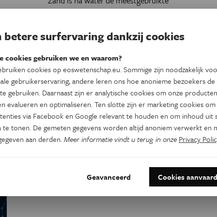
Zand is na water de meestgebruikte
grondstof ter wereld. Het is zo banaal en
overvloedig aanwezig dat we er weinig bij
I
 betere surfervaring dankzij cookies
stilstaan, maar zandwinning is met vijftig
k
miljard ton per jaar de grootste exploitatie
e cookies gebruiken we en waarom?
ter wereld.
bruiken cookies op eoswetenschap.eu. Sommige zijn noodzakelijk vo
Door
Raf Scheers
ale gebruikerservaring, andere leren ons hoe anonieme bezoekers de
te gebruiken. Daarnaast zijn er analytische cookies om onze producten
n evalueren en optimaliseren. Ten slotte zijn er marketing cookies om
tenties via Facebook en Google relevant te houden en om inhoud uit s
 te tonen. De gemeten gegevens worden altijd anoniem verwerkt en n
gegeven aan derden.
Meer informatie vindt u terug in onze
Privacy Polic
Geavanceerd
Cookies aanvaar