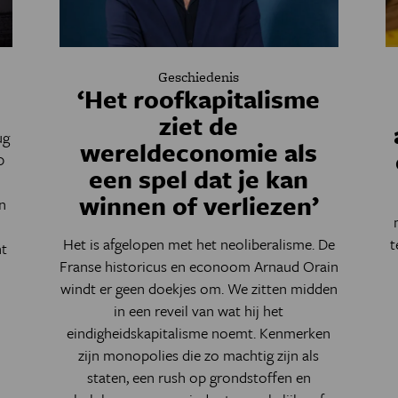
Geschiedenis
‘Het roofkapitalisme
ziet de
ug
wereldeconomie als
0
een spel dat je kan
winnen of verliezen’
n
Het is afgelopen met het neoliberalisme. De
t
nt
Franse historicus en econoom Arnaud Orain
windt er geen doekjes om. We zitten midden
in een reveil van wat hij het
eindigheidskapitalisme noemt. Kenmerken
zijn monopolies die zo machtig zijn als
staten, een rush op grondstoffen en