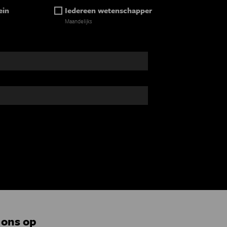
ein
Iedereen wetenschapper
Maandelijks
 ons op