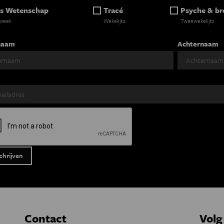
s Wetenschap
Tracé
Psyche & br
 week
Wekelijks
Tweewekelijks
naam
Achternaam
Contact
Volg