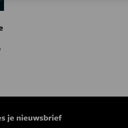
e
n
s
es je nieuwsbrief