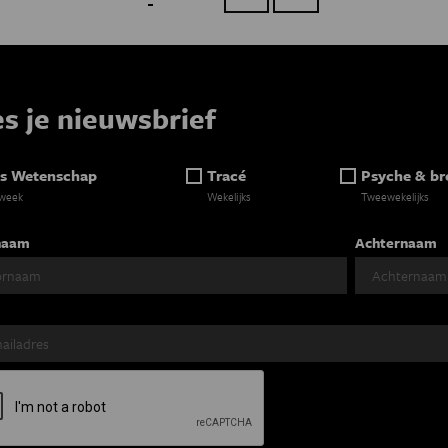
Paginatie
es je nieuwsbrief
s Wetenschap
Tracé
Psyche & br
 week
Wekelijks
Tweewekelijks
naam
Achternaam