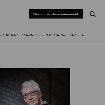
Zoeken:
Neem vriendenabonnement
·
·
·
·
N
BLOGS
PODCAST
AGENDA
JONGE UITDAGERS