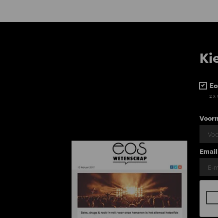
Ki
Eo
2 x
Voor
Email