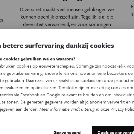
E
Diversiteit maakt veel mensen gelukkiger: we
s
kunnen openlijk onszelf zijn. Tegelijk is al die
es
diversiteit verwarrend, en voor sommigen
ook beangstigend. De vraag van één miljoen:
er
hoe neem je de angst en onzekerheid serieus
 betere surfervaring dankzij cookies
zonder de maatschappij te verscheuren?
Door
Liesbeth Gijsel
e cookies gebruiken we en waarom?
bruiken cookies op eoswetenschap.eu. Sommige zijn noodzakelijk vo
ale gebruikerservaring, andere leren ons hoe anonieme bezoekers de
te gebruiken. Daarnaast zijn er analytische cookies om onze producten
n evalueren en optimaliseren. Ten slotte zijn er marketing cookies om
tenties via Facebook en Google relevant te houden en om inhoud uit s
 te tonen. De gemeten gegevens worden altijd anoniem verwerkt en n
gegeven aan derden.
Meer informatie vindt u terug in onze
Privacy Polic
an:
up
Geavanceerd
Cookies aanvaar