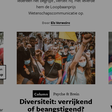
iedereen het begrijpt’, vertelt hij. Het leverde
hem de Loopbaanprijs
Wetenschapscommunicatie op.
Door
Els Verweire
an:
up
Psyche & Brein
Column
Diversiteit: verrijkend
of beangstigend?
ar