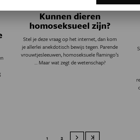
Natuur & Milieu
Kunnen dieren
homoseksueel zijn?
e
Stel je deze vraag op het internet, dan kom
je allerlei anekdotisch bewijs tegen. Parende
S
vrouwtjesleeuwen, homoseksuele flamingo’s
en
… Maar wat zegt de wetenschap?
n
g
r
Huidige pagina
1
Page
2
Volgende pagina
Laatste pagina