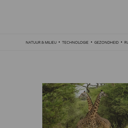
Overslaan
en
naar
de
inhoud
gaan
·
·
·
NATUUR & MILIEU
TECHNOLOGIE
GEZONDHEID
R