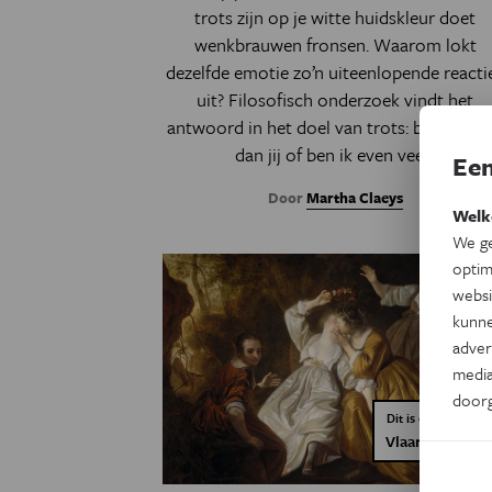
trots zijn op je witte huidskleur doet
wenkbrauwen fronsen. Waarom lokt
dezelfde emotie zo’n uiteenlopende reacti
uit? Filosofisch onderzoek vindt het
antwoord in het doel van trots: ben ik me
dan jij of ben ik even veel?
Een
Door
Martha Claeys
Welk
We ge
optim
websi
kunne
adver
media
door
Dit is een artikel v
Vlaamse PhD C