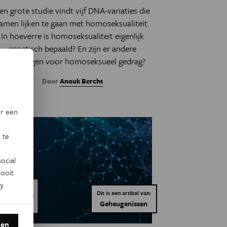
en grote studie vindt vijf DNA-variaties die
amen lijken te gaan met homoseksualiteit.
In hoeverre is homoseksualiteit eigenlijk
genetisch bepaald? En zijn er andere
aanleidingen voor homoseksueel gedrag?
Door
Anouk Bercht
or een
 te
ocial
ooit
y
.
Dit is een artikel van:
Geheugenissen
den