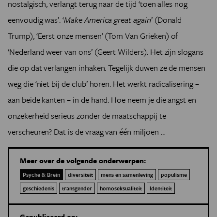
nostalgisch, verlangt terug naar de tijd ‘toen alles nog
eenvoudig was’. ‘
Make America great again
’ (Donald
Trump), ‘Eerst onze mensen’ (Tom Van Grieken) of
‘Nederland weer van ons’ (Geert Wilders). Het zijn slogans
die op dat verlangen inhaken. Tegelijk duwen ze de mensen
weg die ‘niet bij de club’ horen. Het werkt radicalisering –
aan beide kanten – in de hand.
Hoe neem je die angst en
onzekerheid serieus zonder de maatschappij te
verscheuren?
Dat is de vraag van één miljoen ...
Meer over de volgende onderwerpen:
Psyche & Brein
diversiteit
mens en samenleving
populisme
geschiedenis
transgender
homoseksualiteit
Identiteit
Gepubliceerd op: