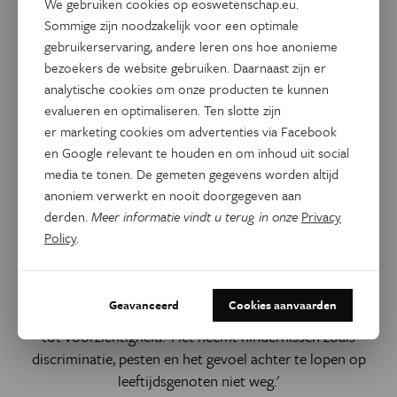
We gebruiken cookies op eoswetenschap.eu.
Sommige zijn noodzakelijk voor een optimale
gebruikerservaring, andere leren ons hoe anonieme
bezoekers de website gebruiken. Daarnaast zijn er
analytische cookies om onze producten te kunnen
Algemeen
evalueren en optimaliseren. Ten slotte zijn
Hormoononderdrukkende
er marketing cookies om advertenties via Facebook
medicijnen gelinkt aan beter
en Google relevant te houden en om inhoud uit social
media te tonen. De gemeten gegevens worden altijd
mentaal welzijn bij
anoniem verwerkt en nooit doorgegeven aan
transgenderjongeren
derden.
Meer informatie vindt u terug in onze
Privacy
Policy
.
Transgenderjongeren die tijdens hun puberteit
hormoononderdrukkende medicijnen namen bleken
minder kans te hebben op suïcidaliteit en
Geavanceerd
Cookies aanvaarden
stemmingsstoornissen. Toch manen de onderzoekers aan
tot voorzichtigheid: 'Het neemt hindernissen zoals
discriminatie, pesten en het gevoel achter te lopen op
leeftijdsgenoten niet weg.'