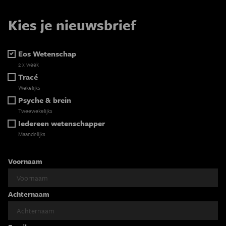
Kies je nieuwsbrief
Eos Wetenschap
2 x week
Tracé
Wekelijks
Psyche & brein
Tweewekelijks
Iedereen wetenschapper
Maandelijks
Voornaam
Achternaam