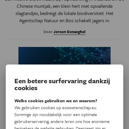
Chinese muntjak, een klein hert met opvallende
slagtandjes, bedreigt de lokale biodiversiteit. Het
Agentschap Natuur en Bos schakelt jagers in.
Door
Jeroen Denaeghel
Een betere surfervaring dankzij
cookies
Welke cookies gebruiken we en waarom?
We gebruiken cookies op eoswetenschap.eu.
Sommige zijn noodzakelijk voor een optimale
Natuur & Milieu
gebruikerservaring, andere leren ons hoe anonieme
Jacht decimeert dieren in
bezoekers de website gebruiken. Daarnaast zijn er