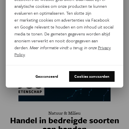
regenwoud
analytische cookies om onze producten te kunnen
evalueren en optimaliseren. Ten slotte zijn
Zoogdieren en vogels zijn in tropische gebieden waar
er marketing cookies om advertenties via Facebook
wordt gejaagd 83 en 58 procent minder talrijk.
en Google relevant te houden en om inhoud uit social
media te tonen. De gemeten gegevens worden altijd
anoniem verwerkt en nooit doorgegeven aan
derden.
Meer informatie vindt u terug in onze
Privacy
Policy
.
Geavanceerd
Cookies aanvaarden
Natuur & Milieu
Handel in bedreigde soorten
aan banden