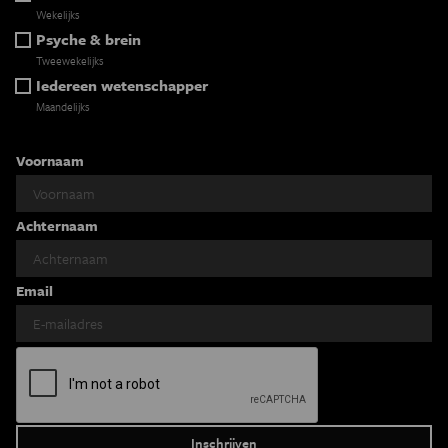
Wekelijks
Psyche & brein
Tweewekelijks
Iedereen wetenschapper
Maandelijks
Voornaam
Achternaam
Email