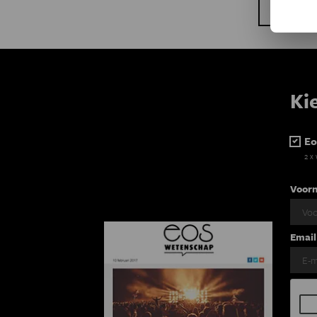
Eerste p
Vo
Ki
Eo
2 x
Voor
Email