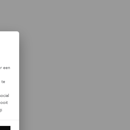
or een
 te
ocial
ooit
y
.