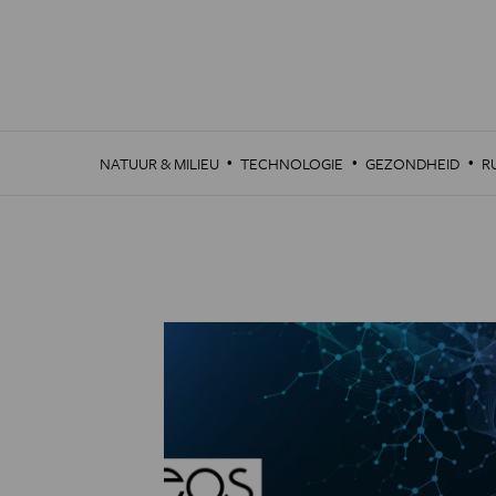
Overslaan
en
naar
de
inhoud
gaan
·
·
·
NATUUR & MILIEU
TECHNOLOGIE
GEZONDHEID
R