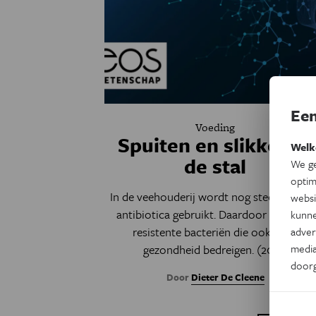
Een
Voeding
Spuiten en slikken in
Welk
de stal
We ge
optim
In de veehouderij wordt nog steeds te vee
websi
antibiotica gebruikt. Daardoor ontstaan
kunne
resistente bacteriën die ook onze
adver
gezondheid bedreigen. (2013)
media
door
Door
Dieter De Cleene