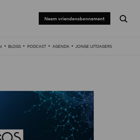
Zoeken:
Neem vriendenabonnement
·
·
·
·
N
BLOGS
PODCAST
AGENDA
JONGE UITDAGERS