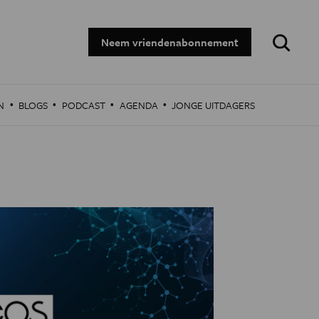
Zoeken:
Neem vriendenabonnement
·
·
·
·
N
BLOGS
PODCAST
AGENDA
JONGE UITDAGERS