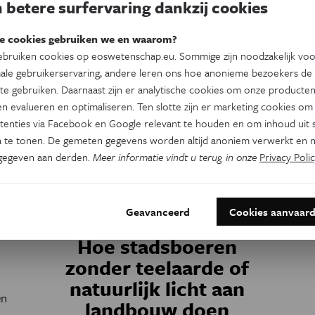
 betere surfervaring dankzij cookies
e cookies gebruiken we en waarom?
bruiken cookies op eoswetenschap.eu. Sommige zijn noodzakelijk vo
ale gebruikerservaring, andere leren ons hoe anonieme bezoekers de
te gebruiken. Daarnaast zijn er analytische cookies om onze producten
n evalueren en optimaliseren. Ten slotte zijn er marketing cookies om
tenties via Facebook en Google relevant te houden en om inhoud uit s
 te tonen. De gemeten gegevens worden altijd anoniem verwerkt en n
gegeven aan derden.
Meer informatie vindt u terug in onze
Privacy Polic
Geavanceerd
Cookies aanvaar
Natuur & Milieu
Hoe stadsboeren
zonder teelaarde of
natuurlijk licht aan
en
landbouw doen