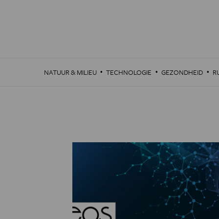
Overslaan
en
naar
de
inhoud
gaan
·
·
·
NATUUR & MILIEU
TECHNOLOGIE
GEZONDHEID
R