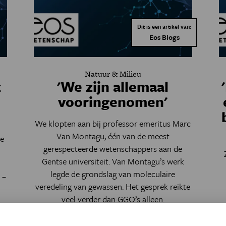
Dit is een artikel van:
Eos Blogs
Natuur & Milieu
t
'We zijn allemaal
vooringenomen'
We klopten aan bij professor emeritus Marc
Van Montagu, één van de meest
de
gerespecteerde wetenschappers aan de
Gentse universiteit. Van Montagu’s werk
legde de grondslag van moleculaire
 –
veredeling van gewassen. Het gesprek reikte
veel verder dan GGO’s alleen.
Door
David De Pue
,
Moritz Gallei