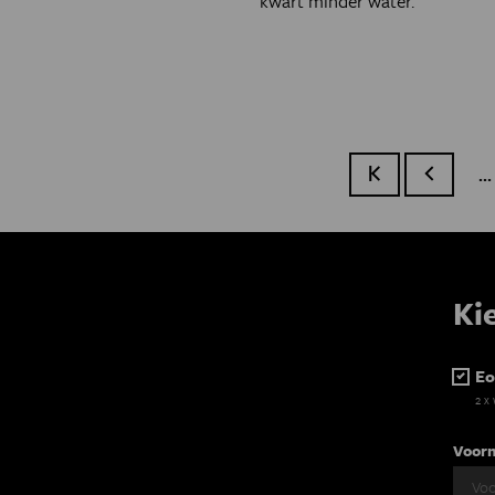
kwart minder water.
…
Eerste pagina
Vorige p
Ki
Eo
2 x
Voor