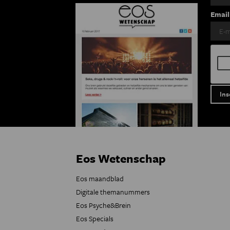
Email
Eos Wetenschap
Eos maandblad
Digitale themanummers
Eos Psyche&Brein
Eos Specials