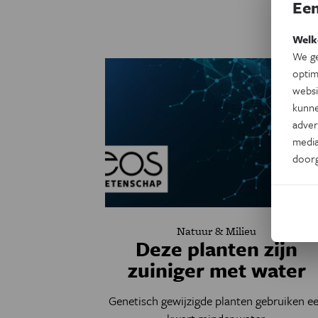
Een
Welk
We ge
optim
websi
kunne
adver
media
door
Natuur & Milieu
Deze planten zijn
zuiniger met water
Genetisch gewijzigde planten gebruiken e