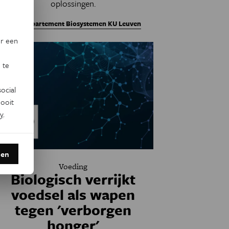
oplossingen.
Door
Departement Biosystemen KU Leuven
or een
 te
ocial
ooit
y
.
den
Voeding
Biologisch verrijkt
voedsel als wapen
tegen 'verborgen
honger'