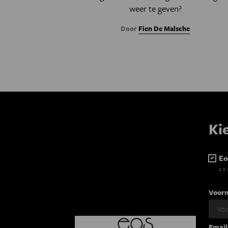
weer te geven?
Door
Fien De Malsche
Ki
Eo
2 x
Voor
Email