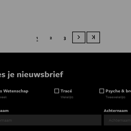
Huidige pagina
1
Page
2
Page
3
Volgende pagina
Laatste pagina
Paginatie
es je nieuwsbrief
s Wetenschap
Tracé
Psyche & br
 week
Wekelijks
Tweewekelijks
naam
Achternaam