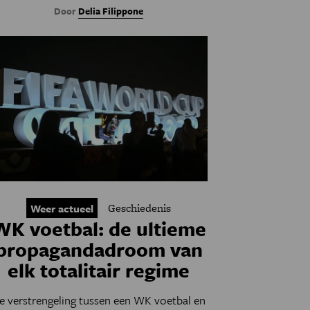
Door
Delia Filippone
Geschiedenis
Weer actueel
WK voetbal: de ultieme
propagandadroom van
elk totalitair regime
e verstrengeling tussen een WK voetbal en