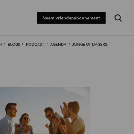
Zoeken:
Neem vriendenabonnement
·
·
·
·
N
BLOGS
PODCAST
AGENDA
JONGE UITDAGERS