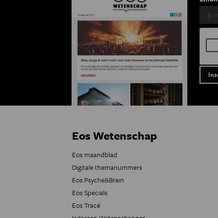
Eos Wetenschap
Eos maandblad
Digitale themanummers
Eos Psyche&Brein
Eos Specials
Eos Tracé
Iedereen Wetenschapper