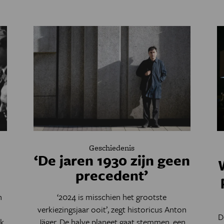
Geschiedenis
‘De jaren 1930 zijn geen
precedent’
n
‘2024 is misschien het grootste
verkiezingsjaar ooit’, zegt historicus Anton
D
jk
Jäger. De halve planeet gaat stemmen, een