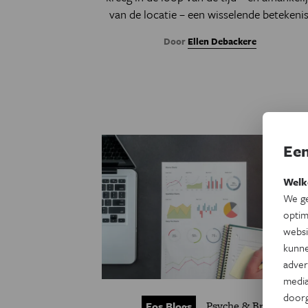
van de locatie – een wisselende betekenis
Door
Ellen Debackere
Een
Welk
We ge
optim
websi
kunne
adver
media
door
Psyche & Brein
Eos Blogs