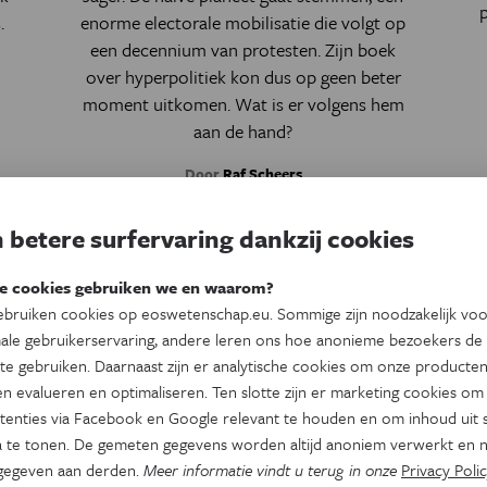
.
enorme electorale mobilisatie die volgt op
een decennium van protesten. Zijn boek
over hyperpolitiek kon dus op geen beter
moment uitkomen. Wat is er volgens hem
aan de hand?
Door
Raf Scheers
 betere surfervaring dankzij cookies
e cookies gebruiken we en waarom?
bruiken cookies op eoswetenschap.eu. Sommige zijn noodzakelijk vo
ale gebruikerservaring, andere leren ons hoe anonieme bezoekers de
te gebruiken. Daarnaast zijn er analytische cookies om onze producten
n evalueren en optimaliseren. Ten slotte zijn er marketing cookies om
tenties via Facebook en Google relevant te houden en om inhoud uit s
 te tonen. De gemeten gegevens worden altijd anoniem verwerkt en n
gegeven aan derden.
Meer informatie vindt u terug in onze
Privacy Polic
Natuur & Milieu