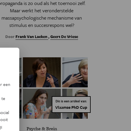
propaganda
is zo oud als het toernooi zelf.
Maar werkt het veronderstelde
massapsychologische mechanisme van
stimulus en succesrespons wel?
Door
Frank Van Laeken
,
Geert De Vriese
or een
 te
Dit is een artikel van:
Vlaamse PhD Cup
ocial
ooit
y
.
Psyche & Brein