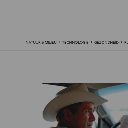
Overslaan
en
naar
de
inhoud
gaan
·
·
·
NATUUR & MILIEU
TECHNOLOGIE
GEZONDHEID
R