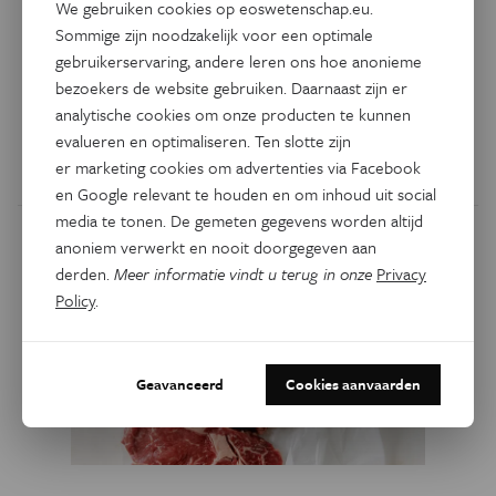
We gebruiken cookies op eoswetenschap.eu.
Sommige zijn noodzakelijk voor een optimale
Het ketogeen dieet – dat koolhydraten schrapt en vetten
gebruikerservaring, andere leren ons hoe anonieme
toejuicht – is een hype. Om af te vallen is het niet de beste
bezoekers de website gebruiken. Daarnaast zijn er
strategie. Maar het lijkt wel veelbelovend in de strijd tegen
analytische cookies om onze producten te kunnen
epilepsie, multiple sclerose en alzheimer.
evalueren en optimaliseren. Ten slotte zijn
er marketing cookies om advertenties via Facebook
Door
Christian Honey
en Google relevant te houden en om inhoud uit social
media te tonen. De gemeten gegevens worden altijd
anoniem verwerkt en nooit doorgegeven aan
derden.
Meer informatie vindt u terug in onze
Privacy
Policy
.
Geavanceerd
Cookies aanvaarden