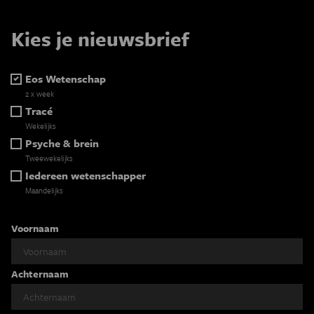
Kies je nieuwsbrief
Eos Wetenschap
2 x week
Tracé
Wekelijks
Psyche & brein
Tweewekelijks
Iedereen wetenschapper
Maandelijks
Voornaam
Achternaam