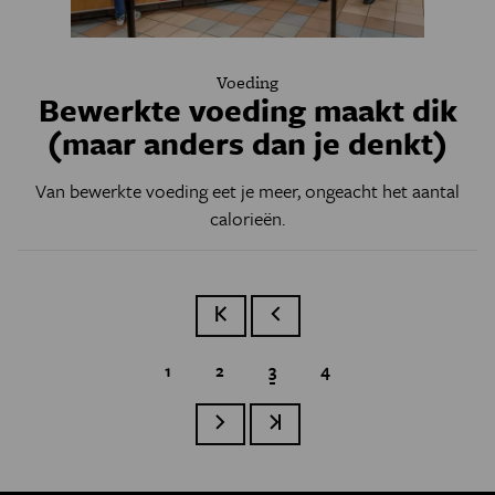
Voeding
Bewerkte voeding maakt dik
(maar anders dan je denkt)
Van bewerkte voeding eet je meer, ongeacht het aantal
calorieën.
Eerste pagina
Vorige pagina
Page
1
Page
2
Huidige pagina
3
Page
4
Paginatie
Volgende pagina
Laatste pagina