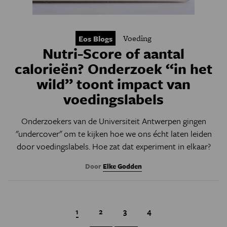
Voeding
Eos Blogs
Nutri-Score of aantal
calorieën? Onderzoek “in het
wild” toont impact van
voedingslabels
Onderzoekers van de Universiteit Antwerpen gingen
"undercover" om te kijken hoe we ons écht laten leiden
door voedingslabels. Hoe zat dat experiment in elkaar?
Door
Elke Godden
Huidige pagina
1
Page
2
Page
3
Page
4