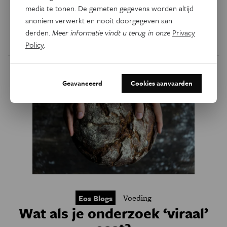
doen afnemen. Helaas geeft statistisch onderzoek bitter
media te tonen. De gemeten gegevens worden altijd
weinig aanleiding tot juichen.
anoniem verwerkt en nooit doorgegeven aan
derden.
Meer informatie vindt u terug in onze
Privacy
Door
Wim Swinnen
Policy
.
Geavanceerd
Cookies aanvaarden
Voeding
Eos Blogs
Wat als je onderzoek ‘viraal’