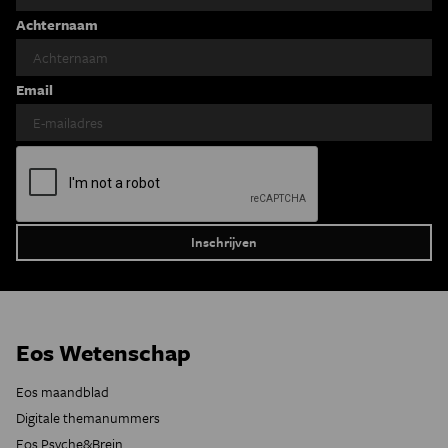
Achternaam
Email
Eos Wetenschap
Eos maandblad
Digitale themanummers
Eos Psyche&Brein