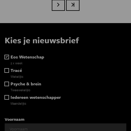
Volgende pagina
Laatste pagina
Paginatie
Kies je nieuwsbrief
Eos Wetenschap
2 x week
Tracé
Wekelijks
Psyche & brein
Tweewekelijks
Iedereen wetenschapper
Maandelijks
Voornaam