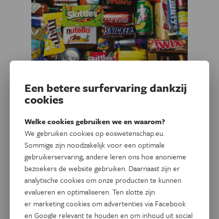
Een betere surfervaring dankzij
cookies
Gezondheid
Welke cookies gebruiken we en waarom?
Is Chili het eerste land dat de
We gebruiken cookies op eoswetenschap.eu.
obesitasepidemie heeft
Sommige zijn noodzakelijk voor een optimale
bedwongen?
gebruikerservaring, andere leren ons hoe anonieme
bezoekers de website gebruiken. Daarnaast zijn er
Ronkende krantenkoppen hebben het over een ware
analytische cookies om onze producten te kunnen
triomf. Door onversaagd de strijd aan te binden met de
evalueren en optimaliseren. Ten slotte zijn
voedingsindustrie heet het dat de Chileense overheid erin
er marketing cookies om advertenties via Facebook
geslaagd is het aantal zwaarlijvige mensen aanzienlijk te
en Google relevant te houden en om inhoud uit social