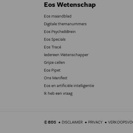
Eos Wetenschap
Eos maandblad
Digitale themanummers
Eos Psyche&Brein
Eos Specials
Eos Tracé
Iedereen Wetenschapper
Grijze cellen
Eos Pipet
Ons Manifest
Eos en artificiële intelligentie
Ik heb een vraag
© EOS
DISCLAIMER
PRIVACY
VERKOOPSV