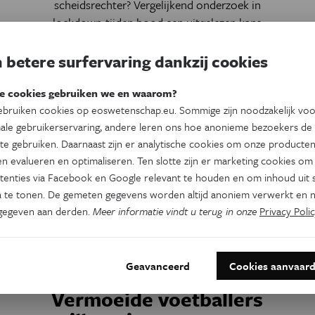
scheidsrechter? Vergelijkend onderzoek in
lockdown-tijden bood een uitgelezen kans
om voetbalwijsheden te toetsen aan
wetenschappelijke feiten.
 betere surfervaring dankzij cookies
Door
Geert De Vriese
e cookies gebruiken we en waarom?
bruiken cookies op eoswetenschap.eu. Sommige zijn noodzakelijk vo
ale gebruikerservaring, andere leren ons hoe anonieme bezoekers de
te gebruiken. Daarnaast zijn er analytische cookies om onze producten
n evalueren en optimaliseren. Ten slotte zijn er marketing cookies om
tenties via Facebook en Google relevant te houden en om inhoud uit s
 te tonen. De gemeten gegevens worden altijd anoniem verwerkt en n
gegeven aan derden.
Meer informatie vindt u terug in onze
Privacy Polic
an:
g
Geavanceerd
Cookies aanvaar
Gezondheid
d
Vermoeide voetballers