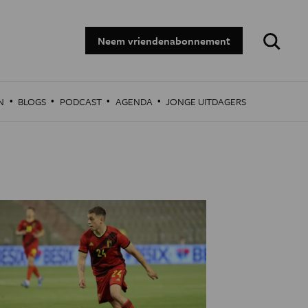
Zoeken:
Neem vriendenabonnement
·
·
·
·
N
BLOGS
PODCAST
AGENDA
JONGE UITDAGERS