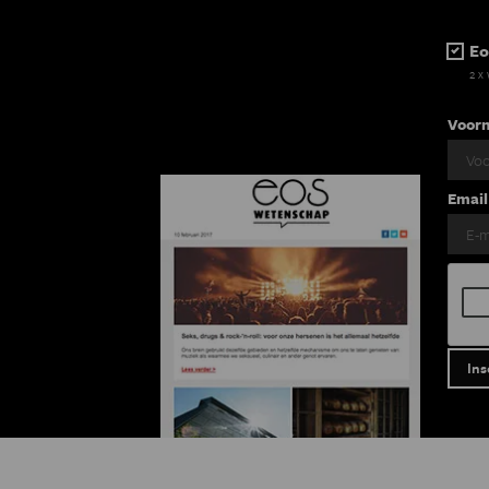
Eo
2 x
Voor
Email