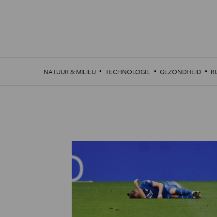
Overslaan
en
naar
de
inhoud
gaan
·
·
·
NATUUR & MILIEU
TECHNOLOGIE
GEZONDHEID
R