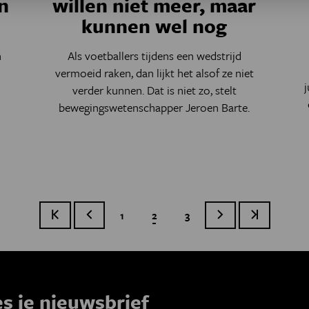
n
willen niet meer, maar
kunnen wel nog
n
Als voetballers tijdens een wedstrijd
vermoeid raken, dan lijkt het alsof ze niet
j
verder kunnen. Dat is niet zo, stelt
bewegingswetenschapper Jeroen Barte.
Eerste pagina
Vorige pagina
Page
1
Huidige pagina
2
Page
3
Volgende pagina
Laatste pag
Paginatie
es je nieuwsbrief