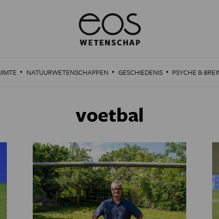
·
·
·
UIMTE
NATUURWETENSCHAPPEN
GESCHIEDENIS
PSYCHE & BREI
voetbal