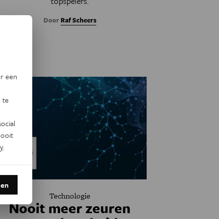
topspelers.
Door
Raf Scheers
or een
 te
ocial
ooit
y
.
den
Technologie
Nooit meer zeuren