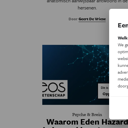
anatomisch aanwijsbaar antwoord in de
hersenen.
Door
Geert De Vriese
Een
Welk
We ge
optim
websi
kunne
adver
media
door
Dit is een artikel v
OpgroeienBlo
Psyche & Brein
Waarom Eden Hazar