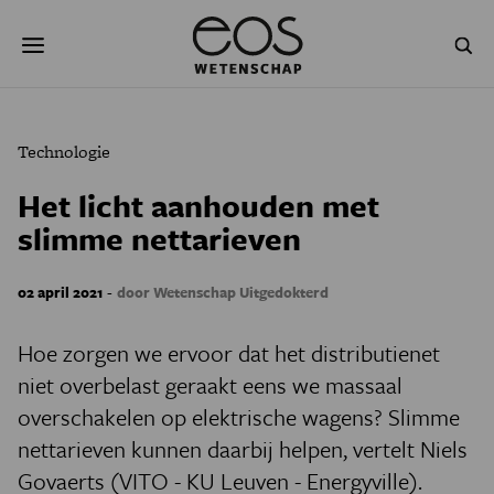
Overslaan
Zoeken
en
naar
de
inhoud
gaan
NATUUR & MILIEU
TECHNOLOGIE
Technologie
GEZONDHEID
RUIMTE
Het licht aanhouden met
slimme nettarieven
NATUURWETENSCHAPPEN
GESCHIEDENIS
PSYCHE & BREIN
BLOGS
-
02 april 2021
door Wetenschap Uitgedokterd
PODCAST
AGENDA
Hoe zorgen we ervoor dat het distributienet
niet overbelast geraakt eens we massaal
JONGE UITDAGERS
overschakelen op elektrische wagens? Slimme
nettarieven kunnen daarbij helpen, vertelt Niels
Govaerts (VITO - KU Leuven - Energyville).