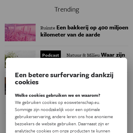
Trending
Een bakkerij op 400 miljoen
Ruimte
kilometer van de aarde
Waar zijn
Podcast
Natuur & Milieu
insecten in de winter?
Een betere surfervaring dankzij
Waarom we tinnitus
cookies
Psyche & Brein
in de hersenen moeten zoeken
Welke cookies gebruiken we en waarom?
We gebruiken cookies op eoswetenschap.eu.
Sommige zijn noodzakelijk voor een optimale
gebruikerservaring, andere leren ons hoe anonieme
bezoekers de website gebruiken. Daarnaast zijn er
Dit artikel delen op:
analytische cookies om onze producten te kunnen