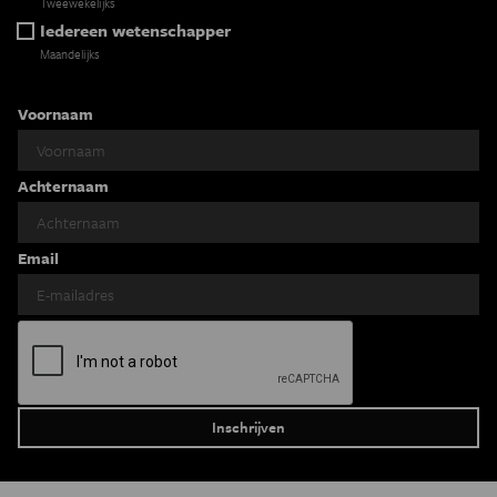
Tweewekelijks
Iedereen wetenschapper
Maandelijks
Voornaam
Achternaam
Email