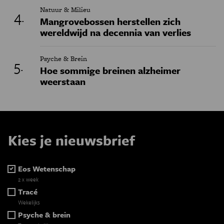
Natuur & Milieu
Mangrovebossen herstellen zich
wereldwijd na decennia van verlies
Psyche & Brein
Hoe sommige breinen alzheimer
weerstaan
Kies je nieuwsbrief
Eos Wetenschap
2 x week
Tracé
Wekelijks
Psyche & brein