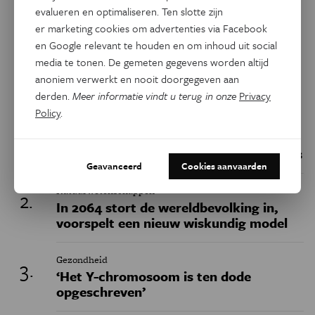
Facebook
Twitter
Linkedin
evalueren en optimaliseren. Ten slotte zijn
er marketing cookies om advertenties via Facebook
en Google relevant te houden en om inhoud uit social
media te tonen. De gemeten gegevens worden altijd
Keuze van de redactie
anoniem verwerkt en nooit doorgegeven aan
derden.
Meer informatie vindt u terug in onze
Privacy
Policy
.
Geschiedenis
Belgische fossielen werpen nieuw licht
op het uitsterven van de neanderthalers
Geavanceerd
Cookies aanvaarden
Natuurwetenschappen
In 2064 stort de wereldbevolking in,
voorspelt een nieuw wiskundig model
Gezondheid
‘Het Y-chromosoom is ten dode
opgeschreven’