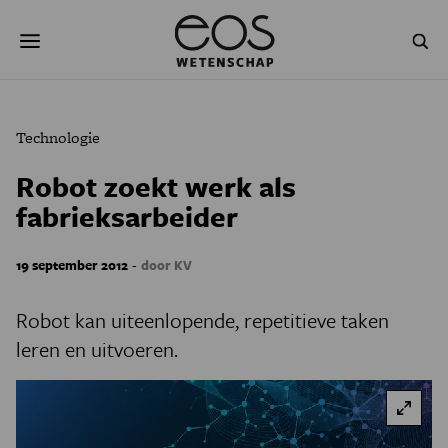
Overslaan
Zoeken
en
naar
de
inhoud
gaan
NATUUR & MILIEU
TECHNOLOGIE
Technologie
GEZONDHEID
RUIMTE
Robot zoekt werk als
fabrieksarbeider
NATUURWETENSCHAPPEN
GESCHIEDENIS
PSYCHE & BREIN
BLOGS
-
19 september 2012
door KV
PODCAST
AGENDA
Robot kan uiteenlopende, repetitieve taken
leren en uitvoeren.
JONGE UITDAGERS