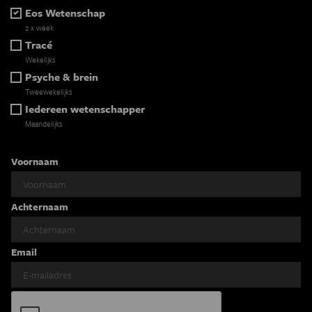
Eos Wetenschap
2 x week
Tracé
Wekelijks
Psyche & brein
Tweewekelijks
Iedereen wetenschapper
Maandelijks
Voornaam
Achternaam
Email