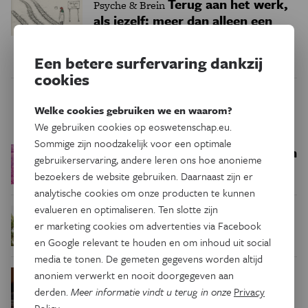
Terug aan het werk,
Psyche & Brein
als jezelf: meer dan alleen een
medische kwestie
Een betere surfervaring dankzij
cookies
Trending
Welke cookies gebruiken we en waarom?
We gebruiken cookies op eoswetenschap.eu.
Sommige zijn noodzakelijk voor een optimale
Een bakkerij op 400 miljoen
Ruimte
gebruikerservaring, andere leren ons hoe anonieme
kilometer van de aarde
bezoekers de website gebruiken. Daarnaast zijn er
analytische cookies om onze producten te kunnen
evalueren en optimaliseren. Ten slotte zijn
Waar zijn
Podcast
Natuur & Milieu
er marketing cookies om advertenties via Facebook
insecten in de winter?
en Google relevant te houden en om inhoud uit social
media te tonen. De gemeten gegevens worden altijd
Waarom we tinnitus
anoniem verwerkt en nooit doorgegeven aan
Psyche & Brein
in de hersenen moeten zoeken
derden.
Meer informatie vindt u terug in onze
Privacy