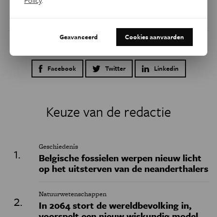
Policy
.
Geavanceerd
Cookies aanvaarden
Dit artikel delen op:
Facebook
Twitter
Linkedin
Keuze van de redactie
Geschiedenis
Belgische fossielen werpen nieuw licht
op het uitsterven van de neanderthalers
Natuurwetenschappen
In 2064 stort de wereldbevolking in,
voorspelt een nieuw wiskundig model