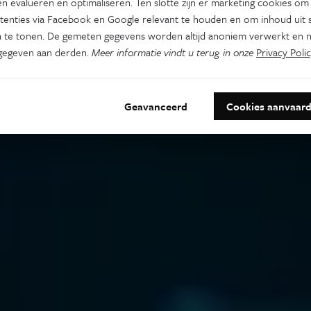
n evalueren en optimaliseren. Ten slotte zijn er marketing cookies om
tenties via Facebook en Google relevant te houden en om inhoud uit s
 te tonen. De gemeten gegevens worden altijd anoniem verwerkt en n
gegeven aan derden.
Meer informatie vindt u terug in onze
Privacy Polic
Geavanceerd
Cookies aanvaar