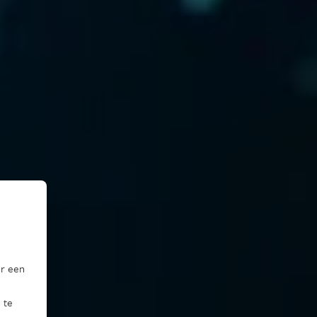
or een
 te