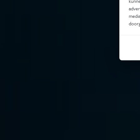
kunne
adver
media
door