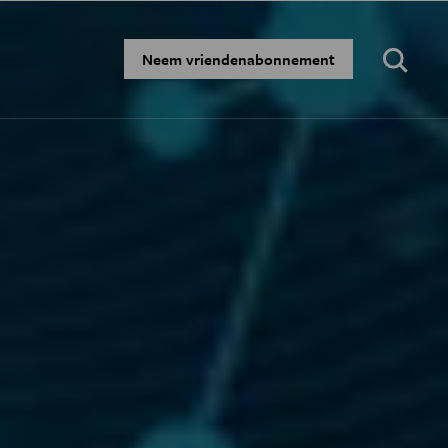
Zoeken:
Neem vriendenabonnement
·
·
·
·
N
BLOGS
PODCAST
AGENDA
JONGE UITDAGERS