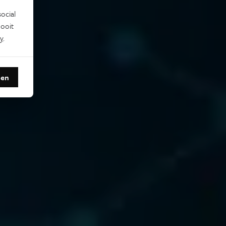
ocial
ooit
y
.
den