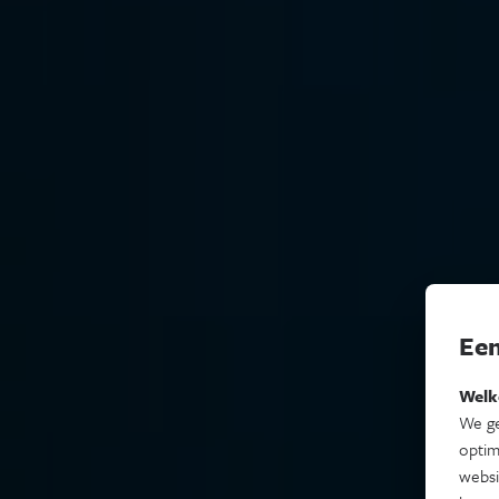
Een
Welk
We ge
optim
websi