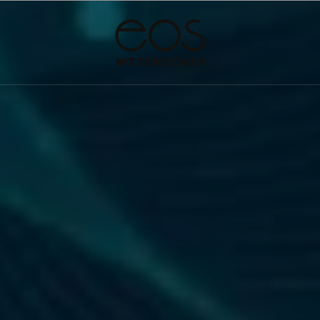
·
·
·
UIMTE
NATUURWETENSCHAPPEN
GESCHIEDENIS
PSYCHE & BREI