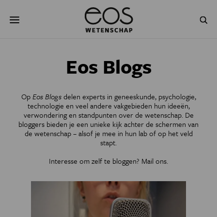
Overslaan
Zoeken
en
naar
de
inhoud
gaan
NATUUR & MILIEU
TECHNOLOGIE
Eos Blogs
GEZONDHEID
RUIMTE
Op
Eos Blogs
delen experts in geneeskunde, psychologie,
NATUURWETENSCHAPPEN
GESCHIEDENIS
technologie en veel andere vakgebieden hun ideeën,
verwondering en standpunten over de wetenschap. De
bloggers bieden je een unieke kijk achter de schermen van
PSYCHE & BREIN
BLOGS
de wetenschap – alsof je mee in hun lab of op het veld
stapt.
PODCAST
AGENDA
Interesse om zelf te bloggen?
Mail ons
.
JONGE UITDAGERS