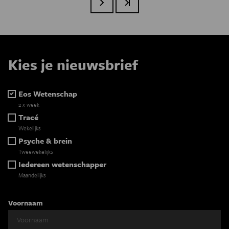
Volgende pagina
Laatste pagina
Kies je nieuwsbrief
Eos Wetenschap
2 x week
Tracé
Wekelijks
Psyche & brein
Tweewekelijks
Iedereen wetenschapper
Maandelijks
Voornaam