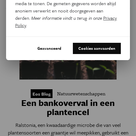
media te tonen. De gemeten gegevens worden altijd
anoniem verwerkt en nooit doorgegeven aan
derden.
Meer informatie vindt u terug in onze
Privacy
Policy
.
Geavanceerd
Cookies aanvaarden
Natuurwetenschappen
Eos Blog
Een bankoverval in een
plantencel
Ralstonia, een kwaadaardige microbe die van veel
plantensoorten een graantje wil meepikken, gebruikt een