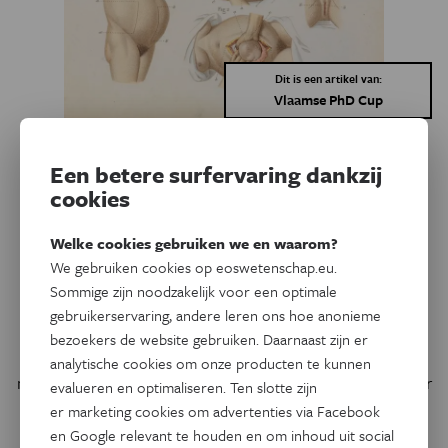
Dit is een artikel van:
Vlaamse PhD Cup
Geschiedenis
Een betere surfervaring dankzij
Betere overlevingskans,
cookies
ongewilde keizersneden
Welke cookies gebruiken we en waarom?
Plots geloofden artsen dat vrouwen goede kansen hadden
We gebruiken cookies op eoswetenschap.eu.
om een keizersnede te overleven. Plots waren sommigen
Sommige zijn noodzakelijk voor een optimale
bereid om patiënten buitenspel te zetten bij
gebruikerservaring, andere leren ons hoe anonieme
onderhandelingen over hun bevalling. Of hoe een betere
bezoekers de website gebruiken. Daarnaast zijn er
prognose bij buikoperaties aan het eind van de
analytische cookies om onze producten te kunnen
negentiende eeuw leidde tot de eerste keizersneden zonder
evalueren en optimaliseren. Ten slotte zijn
toestemming.
er marketing cookies om advertenties via Facebook
en Google relevant te houden en om inhoud uit social
Door
Jolien Gijbels