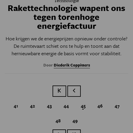
Technologie
Rakettechnologie wapent ons
tegen torenhoge
energiefactuur
Hoe krijgen we de energieprijzen opnieuw onder controle?
De ruimtevaart
schiet ons te hulp en toont aan
dat
hernieuwbare energie de basis vormt voor stabiliteit.
Door
Diederik Coppitters
Eerste pagina
Vorige pagina
Page
41
Page
42
Page
43
Page
44
Huidige pagina
45
Page
46
Page
47
Page
48
Page
49
Paginatie