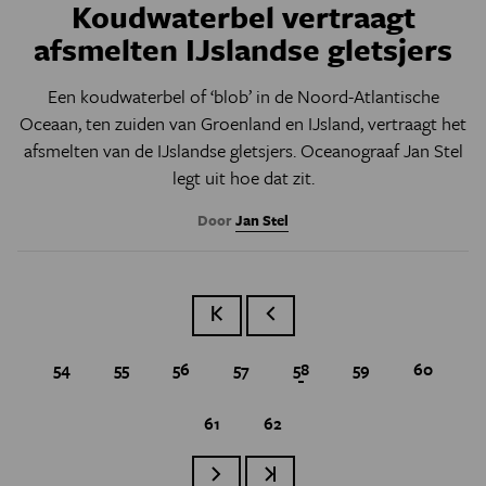
Koudwaterbel vertraagt
afsmelten IJslandse gletsjers
Een koudwaterbel of ‘blob’ in de Noord-Atlantische
Oceaan, ten zuiden van Groenland en IJsland, vertraagt het
afsmelten van de IJslandse gletsjers. Oceanograaf Jan Stel
legt uit hoe dat zit.
Door
Jan Stel
Eerste pagina
Vorige pagina
Page
54
Page
55
Page
56
Page
57
Huidige pagina
58
Page
59
Page
60
Page
61
Page
62
Paginatie
Volgende pagina
Laatste pagina