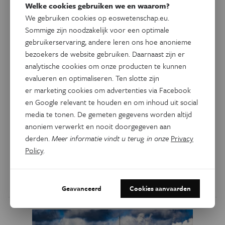
Welke cookies gebruiken we en waarom?
We gebruiken cookies op eoswetenschap.eu.
Sommige zijn noodzakelijk voor een optimale
gebruikerservaring, andere leren ons hoe anonieme
Natuur & Milieu
Eos Blogs
bezoekers de website gebruiken. Daarnaast zijn er
Otters in Vlaanderen: van
analytische cookies om onze producten te kunnen
vogelvrij tot beschermd
evalueren en optimaliseren. Ten slotte zijn
er marketing cookies om advertenties via Facebook
Hoewel de otter sinds de jaren ’80 zo goed als
en Google relevant te houden en om inhoud uit social
uitgestorven was in Vlaanderen, lijkt hij de laatste jaren
media te tonen. De gemeten gegevens worden altijd
langzaamaan terug te keren. Toch is er nog veel werk aan
anoniem verwerkt en nooit doorgegeven aan
de winkel op vlak van waterkwaliteit, visbestanden en
derden.
Meer informatie vindt u terug in onze
Privacy
habitat. Een blik op verleden en toekomst van dit tot de
Policy
.
verbeelding sprekende roofdier.
Door
Anke de Sagher
Geavanceerd
Cookies aanvaarden