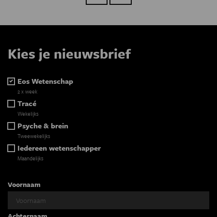
Kies je nieuwsbrief
Eos Wetenschap
2 x week
Tracé
Wekelijks
Psyche & brein
Tweewekelijks
Iedereen wetenschapper
Maandelijks
Voornaam
Achternaam