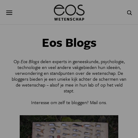
Overslaan
Zoeken
en
naar
de
inhoud
gaan
NATUUR & MILIEU
TECHNOLOGIE
Eos Blogs
GEZONDHEID
RUIMTE
Op
Eos Blogs
delen experts in geneeskunde, psychologie,
NATUURWETENSCHAPPEN
GESCHIEDENIS
technologie en veel andere vakgebieden hun ideeën,
verwondering en standpunten over de wetenschap. De
bloggers bieden je een unieke kijk achter de schermen van
PSYCHE & BREIN
BLOGS
de wetenschap – alsof je mee in hun lab of op het veld
stapt.
PODCAST
AGENDA
Interesse om zelf te bloggen?
Mail ons
.
JONGE UITDAGERS