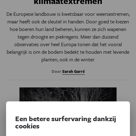
klimaatextremen
De Europese landbouw is kwetsbaar voor weersextremen,
maar heeft ook de sleutel in handen. Door goed te kiezen
hoe boeren hun land beheren, kunnen ze zich wapenen
tegen droogte en piekregens. Meer dan duizend
observaties over heel Europa tonen dat het vooral
belangrijk is om de bodem bedekt te houden met levende
planten, ook in de winter.
Door
Sarah Garré
Een betere surfervaring dankzij
cookies