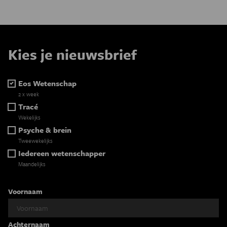
Kies je nieuwsbrief
Eos Wetenschap
2 x week
Tracé
Wekelijks
Psyche & brein
Tweewekelijks
Iedereen wetenschapper
Maandelijks
Voornaam
Achternaam