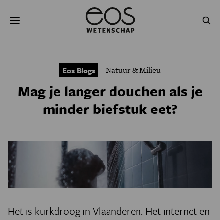
Overslaan
Zoeken
en
naar
de
inhoud
gaan
NATUUR & MILIEU
TECHNOLOGIE
Natuur & Milieu
Eos Blogs
GEZONDHEID
RUIMTE
Mag je langer douchen als je
NATUURWETENSCHAPPEN
GESCHIEDENIS
minder biefstuk eet?
PSYCHE & BREIN
BLOGS
PODCAST
AGENDA
JONGE UITDAGERS
Het is kurkdroog in Vlaanderen. Het internet en