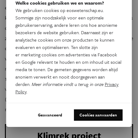
Welke cookies gebruiken we en waarom?
een van de aandachtspunten. Voor de Klimrek-
We gebruiken cookies op eoswetenschap.eu.
klimaatboeren wordt de watervoetafdruk berekend volgens
Sommige zijn noodzakelijk voor een optimale
gebruikerservaring, andere leren ons hoe anonieme
de methode die waterschaarste in rekening brengt, maar
bezoekers de website gebruiken. Daarnaast zijn er
zonder de grijze component. Dit zijn de voorlopige Vlaamse
analytische cookies om onze producten te kunnen
evalueren en optimaliseren. Ten slotte zijn
cijfers: De onderzoekers schatten de gemiddelde
er marketing cookies om advertenties via Facebook
watervoetafdruk gebaseerd op 5 uiteenlopende
en Google relevant te houden en om inhoud uit social
melkboeren op 564 L-eq./kg
melk
(min 160- max
1
media te tonen. De gemeten gegevens worden altijd
anoniem verwerkt en nooit doorgegeven aan
1000). 60-80% van die watervoetafdruk komt van
derden.
Meer informatie vindt u terug in onze
Privacy
voederaankoop. Het directe verbruik op het bedrijf zelf
Policy
.
(drinkwater en reiniging) schommelt slechts rond 6.5L/kg
melk.
Geavanceerd
Cookies aanvaarden
Klimrek project