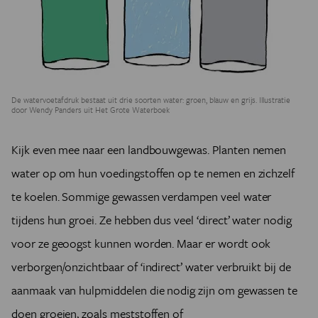
De watervoetafdruk bestaat uit drie soorten water: groen, blauw en grijs. Illustratie
door Wendy Panders uit Het Grote Waterboek
Kijk even mee naar een landbouwgewas. Planten nemen
water op om hun voedingstoffen op te nemen en zichzelf
te koelen. Sommige gewassen verdampen veel water
tijdens hun groei. Ze hebben dus veel ‘direct’ water nodig
voor ze geoogst kunnen worden. Maar er wordt ook
verborgen/onzichtbaar of ‘indirect’ water verbruikt bij de
aanmaak van hulpmiddelen die nodig zijn om gewassen te
doen groeien, zoals meststoffen of