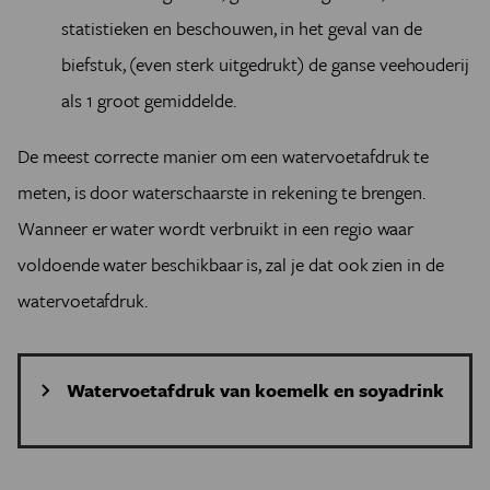
statistieken en beschouwen, in het geval van de
biefstuk, (even sterk uitgedrukt) de ganse veehouderij
als 1 groot gemiddelde.
De meest correcte manier om een watervoetafdruk te
meten, is door waterschaarste in rekening te brengen.
Wanneer er water wordt verbruikt in een regio waar
voldoende water beschikbaar is, zal je dat ook zien in de
watervoetafdruk.
Watervoetafdruk van koemelk en soyadrink
MELK: globaal gemiddelde van 628 L zoet
waterverbruik. Dit vertaalt zich in een