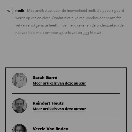
melk
Meetmelk staat voor de hoeveelheid melk die gecorrigeerd
1
.
wordt op vet en eiwit. Omdat niet elke melkveehouder eenzelfde
vet- en eiwitgehalte heeft in de melk, rekenen de onderzoekers de
hoeveelheid melk om naar 4,00 % vet en 3,33 % eiwit.
Sarah Garré
Meer artikels van deze auteur
Reindert Heuts
Meer artikels van deze auteur
Veerle Van linden