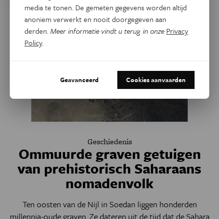
media te tonen. De gemeten gegevens worden altijd
anoniem verwerkt en nooit doorgegeven aan
derden.
Meer informatie vindt u terug in onze
Privacy
Policy
.
Geavanceerd
Cookies aanvaarden
Geschiedenis
Ommuurde graven getuigen
van prehistorisch Saharaans
nomadenvolk
Ten oosten van de Nijl in Soedan liggen honderden
millennia-oude graven. Ze dateren uit de tijd dat de Sahara