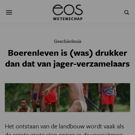
Overslaan
Zoeken
en
naar
de
inhoud
gaan
NATUUR & MILIEU
TECHNOLOGIE
Geschiedenis
GEZONDHEID
RUIMTE
Boerenleven is (was) drukker
dan dat van jager-verzamelaars
NATUURWETENSCHAPPEN
GESCHIEDENIS
PSYCHE & BREIN
BLOGS
PODCAST
AGENDA
JONGE UITDAGERS
Het ontstaan van de landbouw wordt vaak als
de eerste grote stap gezien in de vooruitgang