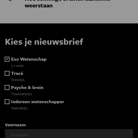
weerstaan
Kies je nieuwsbrief
Eos Wetenschap
2 x week
Tracé
Wekelijks
Psyche & brein
Tweewekelijks
Iedereen wetenschapper
Maandelijks
Voornaam