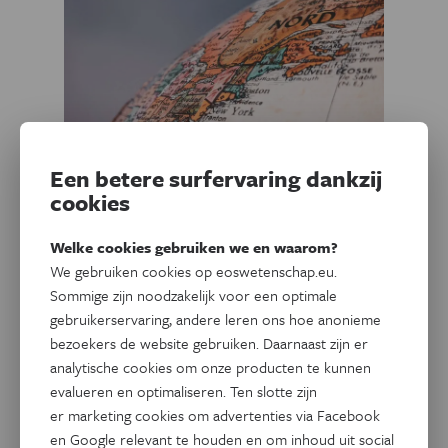
Een betere surfervaring dankzij
Geschiedenis
cookies
Ontstaan van de landbouw
stuwde aantal talen de hoogte
Welke cookies gebruiken we en waarom?
in
We gebruiken cookies op eoswetenschap.eu.
Sommige zijn noodzakelijk voor een optimale
Vandaag worden er wereldwijd naar schatting 7500 talen
gebruikerservaring, andere leren ons hoe anonieme
bezoekers de website gebruiken. Daarnaast zijn er
gesproken, waarvan de helft met uitsterven bedreigd
analytische cookies om onze producten te kunnen
wordt. Toch is het verdwijnen van talen geen recent
evalueren en optimaliseren. Ten slotte zijn
fenomeen.
er marketing cookies om advertenties via Facebook
Door
Toon Lambrechts
en Google relevant te houden en om inhoud uit social