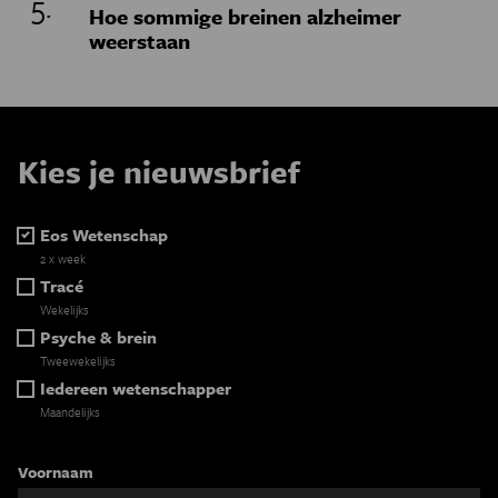
Hoe sommige breinen alzheimer
weerstaan
Kies je nieuwsbrief
Eos Wetenschap
2 x week
Tracé
Wekelijks
Psyche & brein
Tweewekelijks
Iedereen wetenschapper
Maandelijks
Voornaam