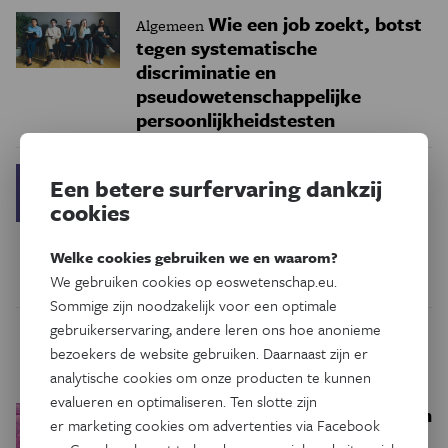
Wie een job zoekt, botst
Algemeen
tegen systematische
discriminatie en
pseudowetenschappelijke
persoonlijkheidstesten
‘Vijftig keer Deepsky’
Ruimte
Een betere surfervaring dankzij
brengt een schat aan informatie
cookies
over nevels en gesternten aan de
sterrenhemel
Welke cookies gebruiken we en waarom?
We gebruiken cookies op eoswetenschap.eu.
Sommige zijn noodzakelijk voor een optimale
gebruikerservaring, andere leren ons hoe anonieme
Trending
bezoekers de website gebruiken. Daarnaast zijn er
analytische cookies om onze producten te kunnen
evalueren en optimaliseren. Ten slotte zijn
Een bakkerij op 400 miljoen
Ruimte
er marketing cookies om advertenties via Facebook
kilometer van de aarde