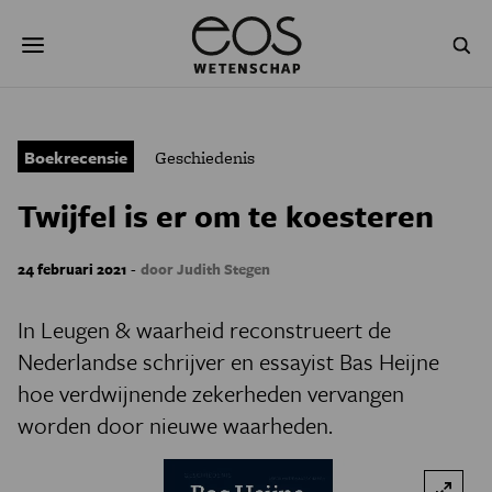
Overslaan
Zoeken
en
naar
de
inhoud
gaan
NATUUR & MILIEU
TECHNOLOGIE
Boekrecensie
Geschiedenis
GEZONDHEID
RUIMTE
Twijfel is er om te koesteren
NATUURWETENSCHAPPEN
GESCHIEDENIS
-
24 februari 2021
door Judith Stegen
PSYCHE & BREIN
BLOGS
In Leugen & waarheid reconstrueert de
PODCAST
AGENDA
Nederlandse schrijver en essayist Bas Heijne
hoe verdwijnende zekerheden vervangen
JONGE UITDAGERS
worden door nieuwe waarheden.