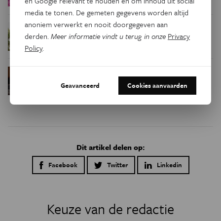
en Google relevant te houden en om inhoud uit social
media te tonen. De gemeten gegevens worden altijd
anoniem verwerkt en nooit doorgegeven aan
Waar zijn
Podcast
Natuur & Milieu
derden.
Meer informatie vindt u terug in onze
Privacy
insecten in de winter?
Policy
.
Waarom we tinnitus
Psyche & Brein
in de hersenen moeten zoeken
Geavanceerd
Cookies aanvaarden
Dit artikel delen op:
Facebook
Twitter
Linkedin
Keuze van de redactie