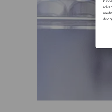
kunne
adver
media
door