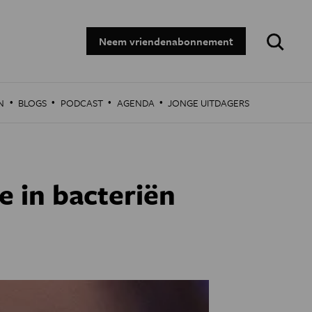
Zoeken:
Neem vriendenabonnement
·
·
·
·
N
BLOGS
PODCAST
AGENDA
JONGE UITDAGERS
e in bacteriën