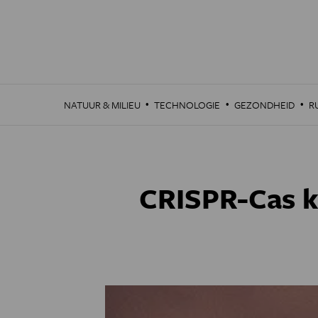
Overslaan
en
naar
de
inhoud
gaan
·
·
·
NATUUR & MILIEU
TECHNOLOGIE
GEZONDHEID
R
CRISPR-Cas ka