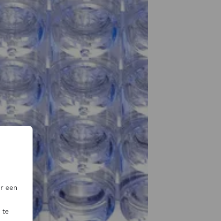
or een
 te