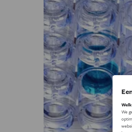
Een
Welk
We ge
optim
websi