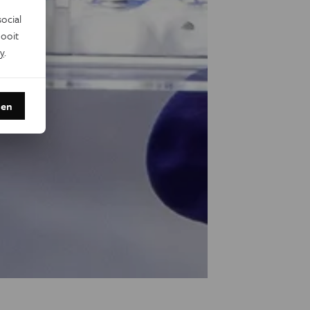
ocial
ooit
y
.
den