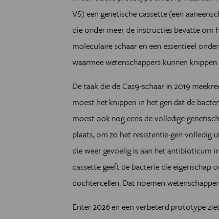
VS) een genetische cassette (een aaneens
die onder meer de instructies bevatte om 
moleculaire schaar en een essentieel onde
waarmee wetenschappers kunnen knippen e
De taak die de Cas9-schaar in 2019 meekreeg
moest het knippen in het gen dat de bacte
moest ook nog eens de volledige genetisc
plaats, om zo het resistentie-gen volledig ui
die weer gevoelig is aan het antibioticum i
cassette geeft de bacterie die eigenschap 
dochtercellen. Dat noemen wetenschappers ‘
Enter 2026 en een verbeterd prototype ziet