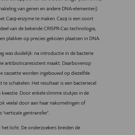
chakeling van genen en andere DNA-elementen)
het Cas9-enzyme te maken. Cas9 is een soort
rdeel van de bekende CRISPR-Cas technologie,
n plakken op precies gekozen plaatsen in DNA.
 was duidelijk: na introductie in de bacterie
rie antibioticaresistent maakt. Daarbovenop
he cassette worden ingebouwd op diezelfde
t te schakelen. Het resultaat is een bacteriecel
n kwestie. Door enkele slimme stukjes in de
ook veelal door aan haar nakomelingen of
verticale gentransfer’.
 het licht. De onderzoekers breiden de