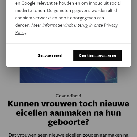
Gerelateerde artikels
en Google relevant te houden en om inhoud uit social
media te tonen. De gemeten gegevens worden altijd
anoniem verwerkt en nooit doorgegeven aan
derden.
Meer informatie vindt u terug in onze
Privacy
Policy
.
Geavanceerd
Cookies aanvaarden
Gezondheid
Kunnen vrouwen toch nieuwe
eicellen aanmaken na hun
geboorte?
Dat vrouwen geen nieuwe eicellen zouden aanmaken na