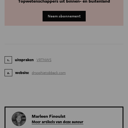
Topwetenschappers uit binnen- én buitenland
Neem abonnement
uitspraken
VRTNWS
1
.
website
drsophietobback.com
2
.
Marleen Finoulst
Meer artikels van deze auteur