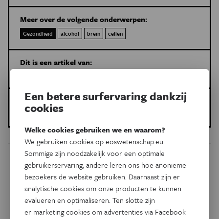
Meer over de volgende onderwerpen:
Gezondheid
alcohol
brein
cellen
Dit is een artikel van:
Gezondheid en Wetenschap
Een betere surfervaring dankzij
Gepubliceerd op:
cookies
17 juli 2023
Welke cookies gebruiken we en waarom?
We gebruiken cookies op eoswetenschap.eu.
Sommige zijn noodzakelijk voor een optimale
Dit artikel delen op:
gebruikerservaring, andere leren ons hoe anonieme
bezoekers de website gebruiken. Daarnaast zijn er
Facebook
Twitter
Linkedin
analytische cookies om onze producten te kunnen
evalueren en optimaliseren. Ten slotte zijn
er marketing cookies om advertenties via Facebook