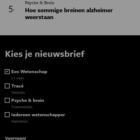
Psyche & Brein
Hoe sommige breinen alzheimer
weerstaan
Kies je nieuwsbrief
Eos Wetenschap
2 x week
Tracé
Wekelijks
Psyche & brein
Tweewekelijks
Iedereen wetenschapper
Maandelijks
Voornaam