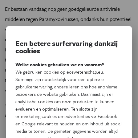
Er bestaan vandaag nog geen goedgekeurde antivirale
middelen tegen Paramyxovirussen, ondanks hun potentieel
voor pandemieën. Onze split-GFP test maakt het mogelijk
om veel sneller en efficiënter potentiële antivirale middelen
Een betere surfervaring dankzij
te vinden. Dat versnelt de ontwikkeling van antivirale
cookies
therapieën en vergroot de kans op succes bij toekomstige
Welke cookies gebruiken we en waarom?
uitbraken. Zo zetten we een belangrijke stap richting een
We gebruiken cookies op eoswetenschap.eu.
Sommige zijn noodzakelijk voor een optimale
toekomst waarin we beter voorbereid zijn op de pandemie
gebruikerservaring, andere leren ons hoe anonieme
van morgen.
bezoekers de website gebruiken. Daarnaast zijn er
analytische cookies om onze producten te kunnen
Wie had gedacht dat een kwal ons ooit zou helpen virussen
evalueren en optimaliseren. Ten slotte zijn
te bestrijden?
er marketing cookies om advertenties via Facebook
en Google relevant te houden en om inhoud uit social
media te tonen. De gemeten gegevens worden altijd