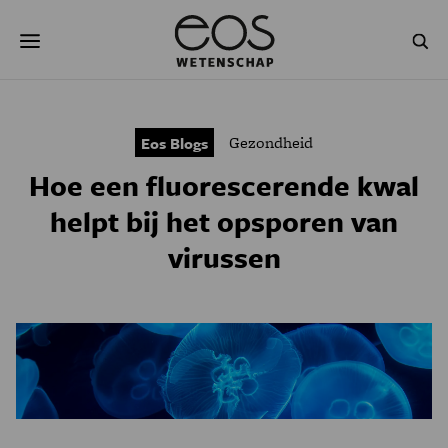
Overslaan
Zoeken
en
naar
de
inhoud
gaan
NATUUR & MILIEU
TECHNOLOGIE
Gezondheid
Eos Blogs
GEZONDHEID
RUIMTE
Hoe een fluorescerende kwal
NATUURWETENSCHAPPEN
GESCHIEDENIS
helpt bij het opsporen van
virussen
PSYCHE & BREIN
BLOGS
PODCAST
AGENDA
JONGE UITDAGERS