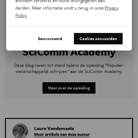
anoniem verwerkt en nooit doorgegeven aan
derden.
Meer informatie vindt u terug in onze
Privacy
Policy
.
Geavanceerd
Cookies aanvaarden
SciComm Academy
Deze blog kwam tot stand tijdens de opleiding "Populair-
wetenschappelijk schrijven" aan de SciComm Academy.
Meer over de opleiding
Laura Vandemaele
Meer artikels van deze auteur