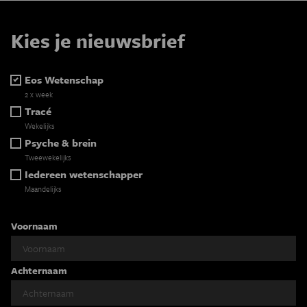
Kies je nieuwsbrief
Eos Wetenschap
2 x week
Tracé
Wekelijks
Psyche & brein
Tweewekelijks
Iedereen wetenschapper
Maandelijks
Voornaam
Achternaam