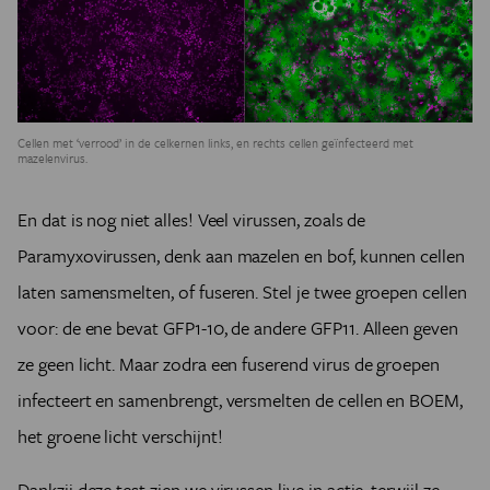
Cellen met ‘verrood’ in de celkernen links, en rechts cellen geïnfecteerd met
mazelenvirus.
En dat is nog niet alles! Veel virussen, zoals de
Paramyxovirussen, denk aan mazelen en bof, kunnen cellen
laten samensmelten, of fuseren. Stel je twee groepen cellen
voor: de ene bevat GFP1-10, de andere GFP11. Alleen geven
ze geen licht. Maar zodra een fuserend virus de groepen
infecteert en samenbrengt, versmelten de cellen en BOEM,
het groene licht verschijnt!
Dankzij deze test zien we virussen live in actie, terwijl ze