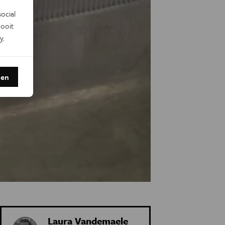
ocial
ooit
y
.
den
Laura Vandemaele