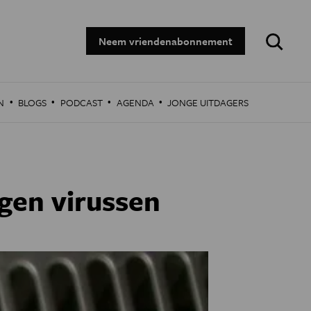
Zoeken:
Neem vriendenabonnement
·
·
·
·
N
BLOGS
PODCAST
AGENDA
JONGE UITDAGERS
egen virussen