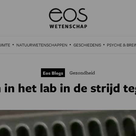
·
·
·
UIMTE
NATUURWETENSCHAPPEN
GESCHIEDENIS
PSYCHE & BREI
Gezondheid
Eos Blogs
in het lab in de strijd t