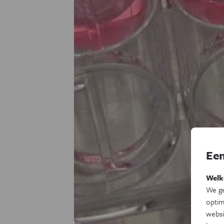
Een
Welk
We ge
optim
websi