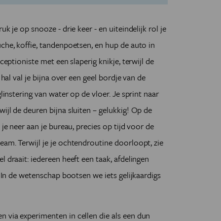
k je op snooze - drie keer - en uiteindelijk rol je
uche, koffie, tandenpoetsen, en hup de auto in
ceptioniste met een slaperig knikje, terwijl de
 hal val je bijna over een geel bordje van de
glinstering van water op de vloer. Je sprint naar
ijl de deuren bijna sluiten – gelukkig! Op de
 je neer aan je bureau, precies op tijd voor de
team.
Terwijl je je ochtendroutine doorloopt, zie
l draait: iedereen heeft een taak, afdelingen
. In de wetenschap bootsen we iets gelijkaardigs
 via experimenten in cellen die als een dun