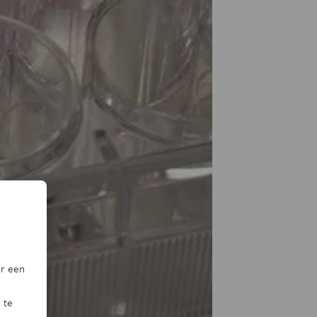
or een
 te