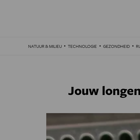
Overslaan
en
naar
de
inhoud
gaan
·
·
·
NATUUR & MILIEU
TECHNOLOGIE
GEZONDHEID
R
Jouw longen 