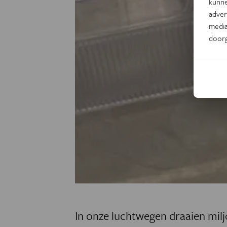
kunne
adver
media
door
In onze luchtwegen draaien milj