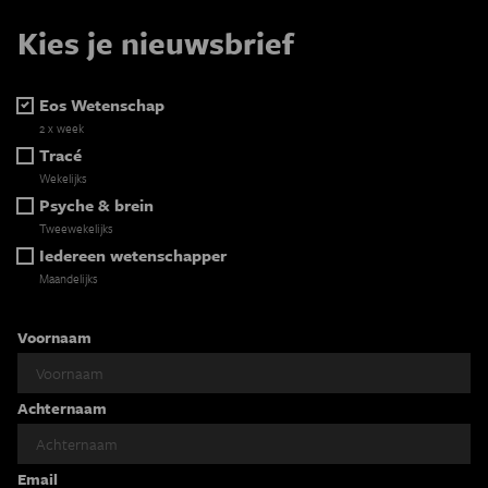
Kies je nieuwsbrief
Eos Wetenschap
2 x week
Tracé
Wekelijks
Psyche & brein
Tweewekelijks
Iedereen wetenschapper
Maandelijks
Voornaam
Achternaam
Email