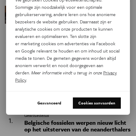
Sommige zijn noodzakelijk voor een optimale
Waarom we tinnitus
Psyche & Brein
gebruikerservaring, andere leren ons hoe anonieme
in de hersenen moeten zoeken
bezoekers de website gebruiken. Daarnaast zijn er
analytische cookies om onze producten te kunnen
evalueren en optimaliseren. Ten slotte zijn
er marketing cookies om advertenties via Facebook
en Google relevant te houden en om inhoud uit social
Dit artikel delen op:
media te tonen. De gemeten gegevens worden altijd
anoniem verwerkt en nooit doorgegeven aan
Facebook
Twitter
Linkedin
derden.
Meer informatie vindt u terug in onze
Privacy
Policy
.
Keuze van de redactie
Geavanceerd
Cookies aanvaarden
Geschiedenis
Belgische fossielen werpen nieuw licht
op het uitsterven van de neanderthalers