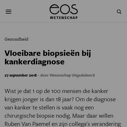
Overslaan
Zoeken
en
naar
de
inhoud
gaan
NATUUR & MILIEU
TECHNOLOGIE
Gezondheid
GEZONDHEID
RUIMTE
Vloeibare biopsieën bij
kankerdiagnose
NATUURWETENSCHAPPEN
GESCHIEDENIS
PSYCHE & BREIN
BLOGS
-
27 september 2018
door Wetenschap Uitgedokterd
PODCAST
AGENDA
Wist je dat 1 op de 100 mensen die kanker
krijgen jonger is dan 18 jaar? Om de diagnose
JONGE UITDAGERS
van kanker te stellen is vaak nog een
chirurgische biopsie nodig. Maar daar willen
Ruben Van Paemel en zijn collega's verandering