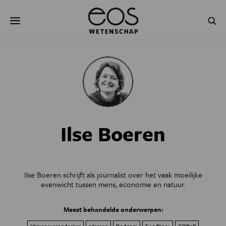
Overslaan
Zoeken
en
naar
de
inhoud
gaan
NATUUR & MILIEU
TECHNOLOGIE
GEZONDHEID
RUIMTE
NATUURWETENSCHAPPEN
GESCHIEDENIS
Ilse Boeren
PSYCHE & BREIN
BLOGS
PODCAST
AGENDA
Ilse Boeren schrijft als journalist over het vaak moeilijke
JONGE UITDAGERS
evenwicht tussen mens, economie en natuur.
Meest behandelde onderwerpen: