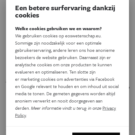
Een betere surfervaring dankzij
cookies
Natuurwetenschappen
Welke cookies gebruiken we en waarom?
6250 einsteinhoedjes:
We gebruiken cookies op eoswetenschap.eu.
wereldrecord aperiodieke
Sommige zijn noodzakelijk voor een optimale
betegeling tijdens MathFest
gebruikerservaring, andere leren ons hoe anonieme
Brugge
bezoekers de website gebruiken. Daarnaast zijn er
analytische cookies om onze producten te kunnen
Wiskundefans vestigden tijdens een festival compleet
evalueren en optimaliseren. Ten slotte zijn
gewijd aan de wiskunde een nieuw wereldrecord: ze legden
er marketing cookies om advertenties via Facebook
en Google relevant te houden en om inhoud uit social
met 6250 identieke tegeltjes een vloer van grofweg drie op
media te tonen. De gemeten gegevens worden altijd
drie meter. Dat lijkt niet zo bijzonder, maar dat is het wel.
anoniem verwerkt en nooit doorgegeven aan
Het vloertje is namelijk aperiodiek: er zit geen enkele
derden.
Meer informatie vindt u terug in onze
Privacy
herhaling in het tegelpatroon.
Policy
.
Door
Ilse Boeren