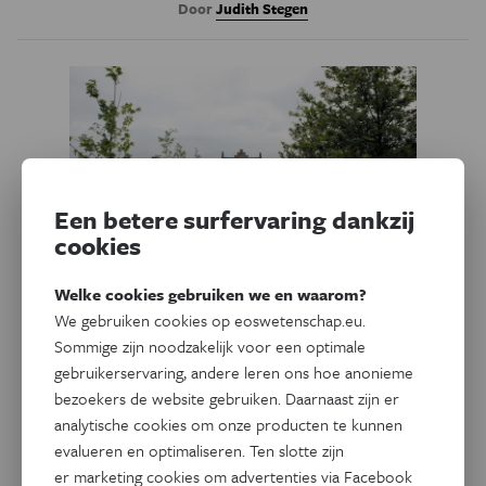
Door
Judith Stegen
Een betere surfervaring dankzij
cookies
Welke cookies gebruiken we en waarom?
We gebruiken cookies op eoswetenschap.eu.
Geschiedenis
Sommige zijn noodzakelijk voor een optimale
Burgerwetenschapper doet
gebruikerservaring, andere leren ons hoe anonieme
onderzoek naar kolonies in de
bezoekers de website gebruiken. Daarnaast zijn er
Kempen: ‘Dit is een stukje
analytische cookies om onze producten te kunnen
evalueren en optimaliseren. Ten slotte zijn
wereldgeschiedenis’
er marketing cookies om advertenties via Facebook