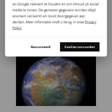
en Google relevant te houden en om inhoud uit social
Burgerwetenschapper Willy Van den Bergh doet al jaren
media te tonen. De gemeten gegevens worden altijd
onderzoek naar de bewogen geschiedenis van de kolonies
anoniem verwerkt en nooit doorgegeven aan
in Merksplas en Wortel. Zijn werk voegt onbekende
derden.
Meer informatie vindt u terug in onze
Privacy
elementen aan de geschiedschrijving toe. ‘Ik vind het
Policy
.
belangrijk dat deze verhalen ontsloten kunnen worden.’
Door
Judith Stegen
Geavanceerd
Cookies aanvaarden