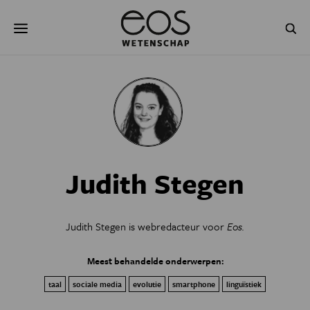
Overslaan
Zoeken
en
naar
de
inhoud
gaan
NATUUR & MILIEU
TECHNOLOGIE
GEZONDHEID
RUIMTE
NATUURWETENSCHAPPEN
GESCHIEDENIS
Judith Stegen
PSYCHE & BREIN
BLOGS
PODCAST
AGENDA
Judith Stegen is webredacteur voor
Eos.
JONGE UITDAGERS
Meest behandelde onderwerpen:
taal
sociale media
evolutie
smartphone
linguïstiek