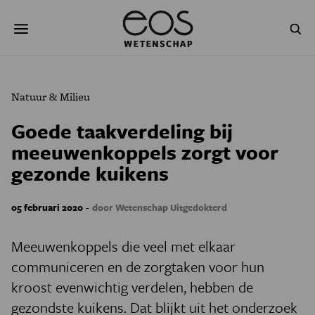
Overslaan
Zoeken
en
naar
de
inhoud
gaan
NATUUR & MILIEU
TECHNOLOGIE
Natuur & Milieu
GEZONDHEID
RUIMTE
Goede taakverdeling bij
meeuwenkoppels zorgt voor
NATUURWETENSCHAPPEN
GESCHIEDENIS
gezonde kuikens
PSYCHE & BREIN
BLOGS
-
05 februari 2020
door Wetenschap Uitgedokterd
PODCAST
AGENDA
Meeuwenkoppels die veel met elkaar
JONGE UITDAGERS
communiceren en de zorgtaken voor hun
kroost evenwichtig verdelen, hebben de
gezondste kuikens. Dat blijkt uit het onderzoek