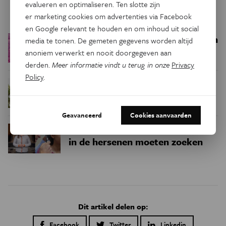
evalueren en optimaliseren. Ten slotte zijn
Trending
er marketing cookies om advertenties via Facebook
en Google relevant te houden en om inhoud uit social
Een bakkerij op 400 miljoen
Ruimte
media te tonen. De gemeten gegevens worden altijd
kilometer van de aarde
anoniem verwerkt en nooit doorgegeven aan
derden.
Meer informatie vindt u terug in onze
Privacy
Policy
.
Waar zijn
Podcast
Natuur & Milieu
insecten in de winter?
Geavanceerd
Cookies aanvaarden
Waarom we tinnitus
Psyche & Brein
in de hersenen moeten zoeken
Dit artikel delen op:
Facebook
Twitter
Linkedin