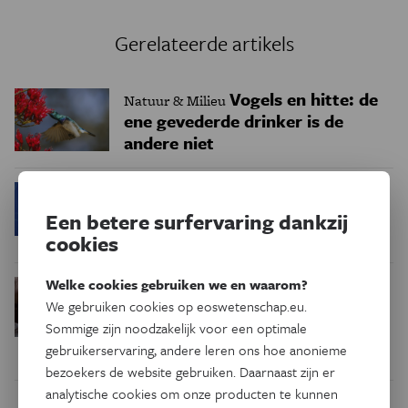
Gerelateerde artikels
Vogels en hitte: de
Natuur & Milieu
ene gevederde drinker is de
andere niet
Kunnen vrouwen toch
Gezondheid
nieuwe eicellen aanmaken na hun
Een betere surfervaring dankzij
geboorte?
cookies
Welke cookies gebruiken we en waarom?
Je katten zijn
Natuur & Milieu
We gebruiken cookies op eoswetenschap.eu.
misschien toch geen vrienden
Sommige zijn noodzakelijk voor een optimale
gebruikerservaring, andere leren ons hoe anonieme
bezoekers de website gebruiken. Daarnaast zijn er
analytische cookies om onze producten te kunnen