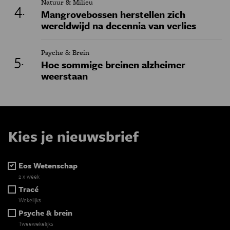
Natuur & Milieu
Mangrovebossen herstellen zich
wereldwijd na decennia van verlies
Psyche & Brein
Hoe sommige breinen alzheimer
weerstaan
Kies je nieuwsbrief
Eos Wetenschap
2 x week
Tracé
Wekelijks
Psyche & brein
Tweewekelijks