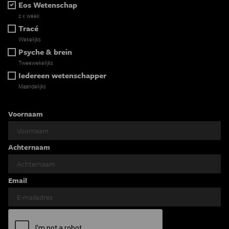
Eos Wetenschap
2 x week
Tracé
Wekelijks
Psyche & brein
Tweewekelijks
Iedereen wetenschapper
Maandelijks
Voornaam
Achternaam
Email