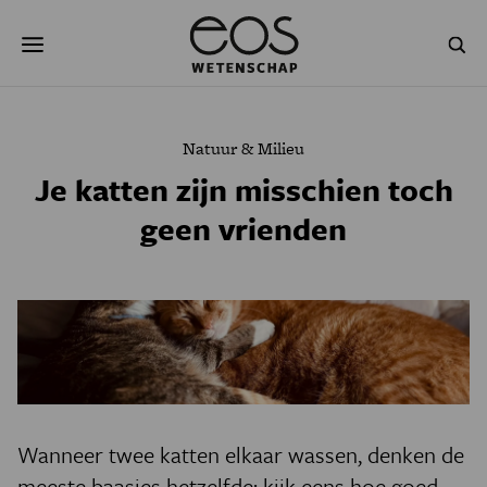
Overslaan
Zoeken
en
naar
de
inhoud
gaan
NATUUR & MILIEU
TECHNOLOGIE
Natuur & Milieu
GEZONDHEID
RUIMTE
Je katten zijn misschien toch
geen vrienden
NATUURWETENSCHAPPEN
GESCHIEDENIS
PSYCHE & BREIN
BLOGS
PODCAST
AGENDA
JONGE UITDAGERS
Wanneer twee katten elkaar wassen, denken de
meeste baasjes hetzelfde: kijk eens hoe goed