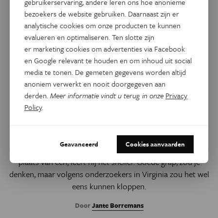
gebruikerservaring, andere leren ons hoe anonieme
bezoekers de website gebruiken. Daarnaast zijn er
analytische cookies om onze producten te kunnen
evalueren en optimaliseren. Ten slotte zijn
er marketing cookies om advertenties via Facebook
en Google relevant te houden en om inhoud uit social
media te tonen. De gemeten gegevens worden altijd
anoniem verwerkt en nooit doorgegeven aan
derden.
Meer informatie vindt u terug in onze
Privacy
Policy
.
Psyche & Brein
Meer belonen, meer succes?
Geavanceerd
Cookies aanvaarden
Als je je huisdier twee snoepjes geeft voor een trucje in
plaats van één, leert hij het sneller. Goede grap, zou je
denken, maar volgens onderzoekers in Virginia zou het wel
eens kunnen kloppen.
Door
Jante Borremans