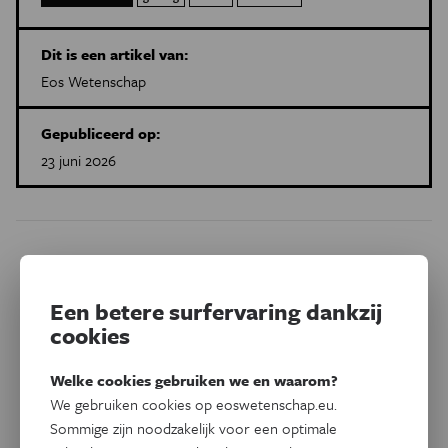
Dit is een artikel van:
Eos Wetenschap
Gepubliceerd op:
23 juni 2026
Dit artikel delen op:
Facebook
Twitter
Linkedin
Een betere surfervaring dankzij
cookies
Gerelateerde artikels
Welke cookies gebruiken we en waarom?
We gebruiken cookies op eoswetenschap.eu.
Sommige zijn noodzakelijk voor een optimale