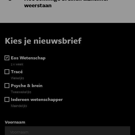
weerstaan
Kies je nieuwsbrief
Eos Wetenschap
2 x week
Tracé
Wekelijks
Psyche & brein
Tweewekelijks
Iedereen wetenschapper
Maandelijks
Voornaam