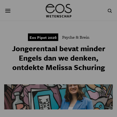
Overslaan
Zoeken
en
naar
de
inhoud
gaan
NATUUR & MILIEU
TECHNOLOGIE
Psyche & Brein
Eos Pipet 2026
GEZONDHEID
RUIMTE
Jongerentaal bevat minder
NATUURWETENSCHAPPEN
GESCHIEDENIS
Engels dan we denken,
ontdekte Melissa Schuring
PSYCHE & BREIN
BLOGS
PODCAST
AGENDA
JONGE UITDAGERS