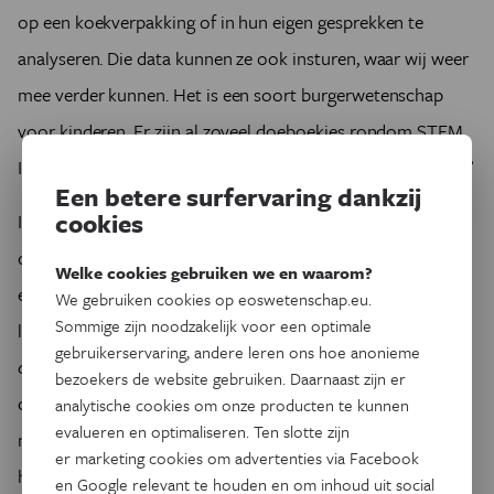
op een koekverpakking of in hun eigen gesprekken te
analyseren. Die data kunnen ze ook insturen, waar wij weer
mee verder kunnen. Het is een soort burgerwetenschap
voor kinderen. Er zijn al zoveel doeboekjes rondom STEM.
Ik wil laten zien dat taal bestuderen ook een wetenschap is.’
Een betere surfervaring dankzij
cookies
In de toekomst wil Schuring nog dieper in dit onderwerp
duiken: ‘Wanneer beschouwen kinderen een woord zelf
Welke cookies gebruiken we en waarom?
eigenlijk als een Engels woord? Dat is belangrijk voor de
We gebruiken cookies op eoswetenschap.eu.
Sommige zijn noodzakelijk voor een optimale
labeling bij toekomstig onderzoek. Als jongeren het woord
gebruikerservaring, andere leren ons hoe anonieme
cool
niet als Engels beschouwen, wie zijn wij dan om er
bezoekers de website gebruiken. Daarnaast zijn er
conclusies over te trekken? Verder volgt er een onderzoek
analytische cookies om onze producten te kunnen
evalueren en optimaliseren. Ten slotte zijn
naar de negatieve kant van Engels in jongerentaal. Hoewel
er marketing cookies om advertenties via Facebook
het niet vaak voorkomt, worden kinderen die een Engels
en Google relevant te houden en om inhoud uit social