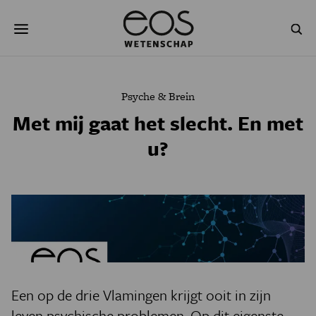
Overslaan
Zoeken
en
naar
de
inhoud
gaan
NATUUR & MILIEU
TECHNOLOGIE
Psyche & Brein
GEZONDHEID
RUIMTE
Met mij gaat het slecht. En met
u?
NATUURWETENSCHAPPEN
GESCHIEDENIS
PSYCHE & BREIN
BLOGS
PODCAST
AGENDA
JONGE UITDAGERS
Een op de drie Vlamingen krijgt ooit in zijn
leven psychische problemen. Op dit eigenste