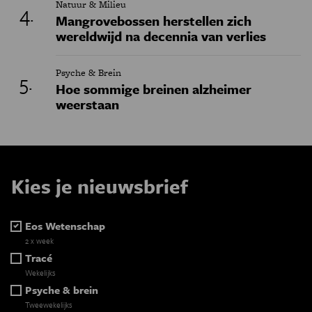
Natuur & Milieu
Mangrovebossen herstellen zich
wereldwijd na decennia van verlies
Psyche & Brein
Hoe sommige breinen alzheimer
weerstaan
Kies je nieuwsbrief
Eos Wetenschap
2 x week
Tracé
Wekelijks
Psyche & brein
Tweewekelijks