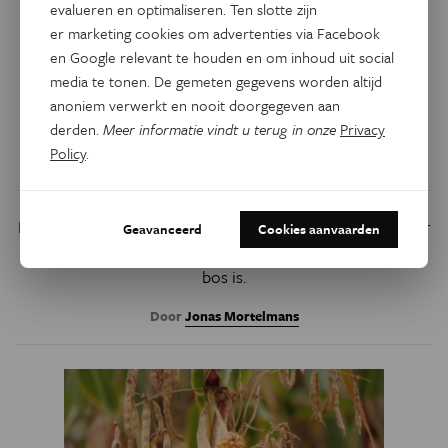
evalueren en optimaliseren. Ten slotte zijn
er marketing cookies om advertenties via Facebook
en Google relevant te houden en om inhoud uit social
media te tonen. De gemeten gegevens worden altijd
Natuur & Milieu
Eos Blogs
anoniem verwerkt en nooit doorgegeven aan
Niet elke natuurbrand is
derden.
Meer informatie vindt u terug in onze
Privacy
hetzelfde, zeker niet als er
Policy
.
veen in het spel is
Hitte en droogte verhogen het risico op bosbranden, maar
Geavanceerd
Cookies aanvaarden
zijn niet de enige factoren die bepalen hoe kwetsbaar een
bos is.
Door
Jonas Mortelmans