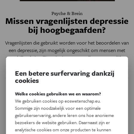
Psyche & Brein
Missen vragenlijsten depressie
bij hoogbegaafden?
Vragenlijsten die gebruikt worden voor het beoordelen van
een depressie, zijn mogelijk ongeschikt om mensen met
verschillende intelligentieniveaus met elkaar te vergelijken.
Door
Simon Makin
Een betere surfervaring dankzij
cookies
Welke cookies gebruiken we en waarom?
We gebruiken cookies op eoswetenschap.eu.
Sommige zijn noodzakelijk voor een optimale
gebruikerservaring, andere leren ons hoe anonieme
bezoekers de website gebruiken. Daarnaast zijn er
analytische cookies om onze producten te kunnen