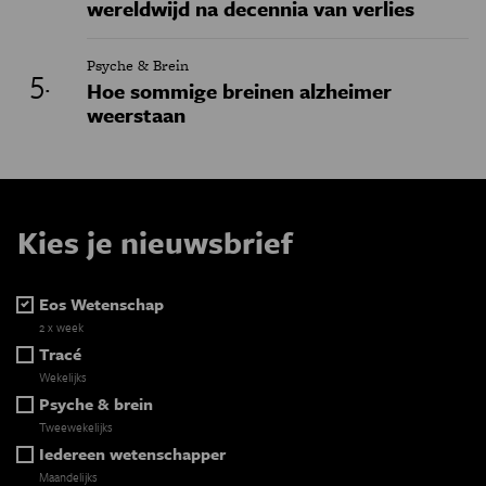
wereldwijd na decennia van verlies
Psyche & Brein
Hoe sommige breinen alzheimer
weerstaan
Kies je nieuwsbrief
Eos Wetenschap
2 x week
Tracé
Wekelijks
Psyche & brein
Tweewekelijks
Iedereen wetenschapper
Maandelijks