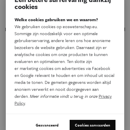
Ruimte
cookies
Roterend planetenstelsel in
wording
Welke cookies gebruiken we en waarom?
We gebruiken cookies op eoswetenschap.eu.
Deze hemelse draaikolk is geen spiraalvormig sterrenstelsel
Sommige zijn noodzakelijk voor een optimale
op grote afstand in het heelal, maar een ronddraaiende
gebruikerservaring, andere leren ons hoe anonieme
schijf van gas- en stofdeeltjes waaruit nieuwe planeten
bezoekers de website gebruiken. Daarnaast zijn er
ontstaan.
analytische cookies om onze producten te kunnen
evalueren en optimaliseren. Ten slotte zijn
Door
Govert Schilling
er marketing cookies om advertenties via Facebook
en Google relevant te houden en om inhoud uit social
media te tonen. De gemeten gegevens worden altijd
anoniem verwerkt en nooit doorgegeven aan
derden.
Meer informatie vindt u terug in onze
Privacy
Policy
.
Geavanceerd
Cookies aanvaarden