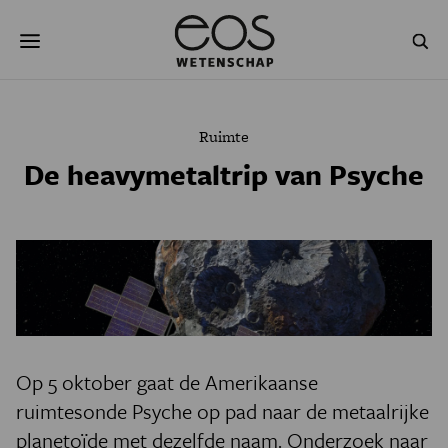
Overslaan
Zoeken
en
naar
de
inhoud
gaan
NATUUR & MILIEU
TECHNOLOGIE
Ruimte
GEZONDHEID
RUIMTE
De heavymetaltrip van Psyche
NATUURWETENSCHAPPEN
GESCHIEDENIS
PSYCHE & BREIN
BLOGS
PODCAST
AGENDA
JONGE UITDAGERS
Op 5 oktober gaat de Amerikaanse
ruimtesonde Psyche op pad naar de metaalrijke
planetoïde met dezelfde naam. Onderzoek naar