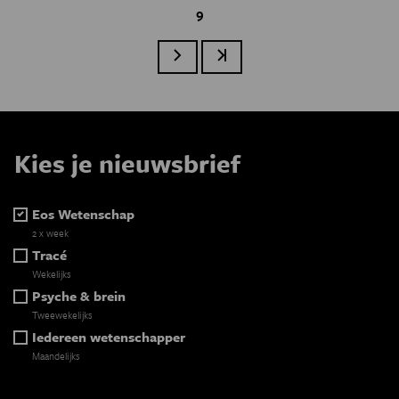
Page
9
Paginatie
Volgende pagina
Laatste pagina
Kies je nieuwsbrief
Eos Wetenschap
2 x week
Tracé
Wekelijks
Psyche & brein
Tweewekelijks
Iedereen wetenschapper
Maandelijks