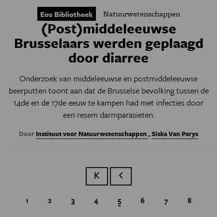
Natuurwetenschappen
Eos Bibliotheek
(Post)middeleeuwse
Brusselaars werden geplaagd
door diarree
Onderzoek van middeleeuwse en postmiddeleeuwse
beerputten toont aan dat de Brusselse bevolking tussen de
14de en de 17de eeuw te kampen had met infecties door
een resem darmparasieten.
Door
Instituut voor Natuurwetenschappen
,
Siska Van Parys
Eerste pagina
Vorige pagina
Page
1
Page
2
Page
3
Page
4
Huidige pagina
5
Page
6
Page
7
Page
8