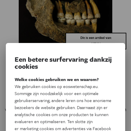
Dit is een artikel van:
KBIN
Een betere surfervaring dankzij
Natuurwetenschappen
Eos Bibliotheek
cookies
Neanderthalers verdwenen
duizenden jaren eerder uit
Welke cookies gebruiken we en waarom?
We gebruiken cookies op eoswetenschap.eu.
België dan gedacht
Sommige zijn noodzakelijk voor een optimale
gebruikerservaring, andere leren ons hoe anonieme
De Belgische neanderthalerresten, waaronder de
bezoekers de website gebruiken. Daarnaast zijn er
wereldberoemde neanderthalers van Spy, blijken duizenden
analytische cookies om onze producten te kunnen
jaren ouder dan tot nu toe werd aangenomen.
evalueren en optimaliseren. Ten slotte zijn
Door
Instituut voor Natuurwetenschappen
,
Siska Van Parys
er marketing cookies om advertenties via Facebook