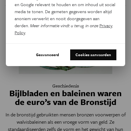
en Google relevant te houden en om inhoud uit social
media te tonen. De gemeten gegevens worden altijd
anoniem verwerkt en nooit doorgegeven aan
derden.
Meer informatie vindt u terug in onze
Privacy
Policy
.
Geavanceerd
Cookies aanvaarden
Geschiedenis
Bijlbladen en baleinen waren
de euro’s van de Bronstijd
In de bronstijd gebruikten mensen bronzen voorwerpen of
walvisbaleinen als een vroege vorm van geld. Ze
standaardiseerden zelfs de vorm en het gewicht van hun