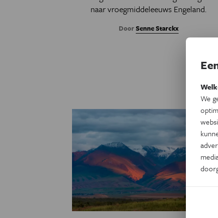
naar vroegmiddeleeuws Engeland.
Door
Senne Starckx
Een
Welk
We ge
optim
websi
kunne
adver
media
door