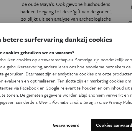
de oude Maya's. Ook gewone huishoudens
hadden toegang tot deze 'gift van de goden',
zo blijkt uit een analyse van archeologische
o
artefacten.
 betere surfervaring dankzij cookies
Door
Toon Lambrechts
e cookies gebruiken we en waarom?
bruiken cookies op eoswetenschap.eu. Sommige zijn noodzakelijk vo
ale gebruikerservaring, andere leren ons hoe anonieme bezoekers de
te gebruiken. Daarnaast zijn er analytische cookies om onze producten
n evalueren en optimaliseren. Ten slotte zijn er marketing cookies om
tenties via Facebook en Google relevant te houden en om inhoud uit s
 te tonen. De gemeten gegevens worden altijd anoniem verwerkt en n
gegeven aan derden.
Meer informatie vindt u terug in onze
Privacy Polic
Geavanceerd
Cookies aanvaar