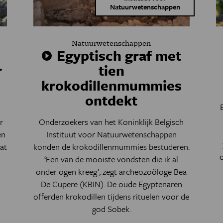
Natuurwetenschappen
Natuurwetenschappen
Egyptisch graf met
r
tien
krokodillenmummies
ontdekt
r
Onderzoekers van het Koninklijk Belgisch
en
Instituut voor Natuurwetenschappen
at
konden de krokodillenmummies bestuderen.
o
‘Een van de mooiste vondsten die ik al
onder ogen kreeg’, zegt archeozoöloge Bea
De Cupere (KBIN). De oude Egyptenaren
offerden krokodillen tijdens rituelen voor de
god Sobek.