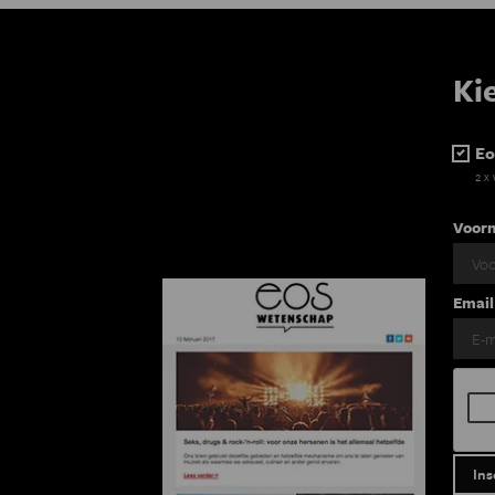
Ki
Eo
2 x
Voor
Email