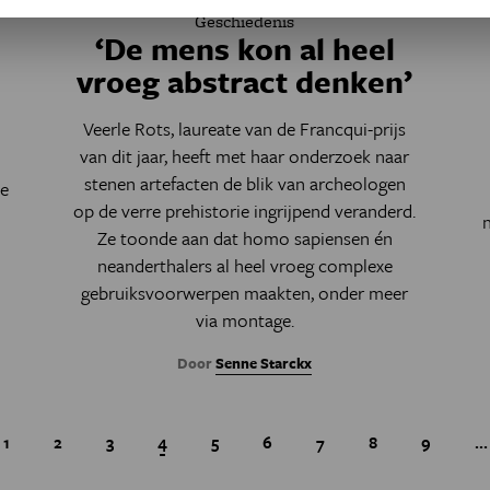
Geschiedenis
‘De mens kon al heel
vroeg abstract denken’
Veerle Rots, laureate van de Francqui-prijs
van dit jaar, heeft met haar onderzoek naar
stenen artefacten de blik van archeologen
de
op de verre prehistorie ingrijpend veranderd.
Ze toonde aan dat homo sapiensen én
neanderthalers al heel vroeg complexe
gebruiksvoorwerpen maakten, onder meer
via montage.
Door
Senne Starckx
…
 pagina
Page
1
Page
2
Page
3
Huidige pagina
4
Page
5
Page
6
Page
7
Page
8
Page
9
Paginatie