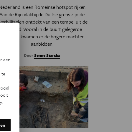
Nederland is een Romeinse hotspot rijker.
Aan de Rijn vlakbij de Duitse grens zijn de
verblijfselen ontdekt van een tempel uit de
keizertijd. Vooral in de buurt gelegerde
militairen kwamen er de hogere machten
aanbidden.
Door
Senne Starckx
or een
 te
ocial
ooit
y
.
den