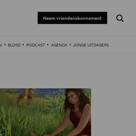
Zoeken:
Neem vriendenabonnement
·
·
·
·
N
BLOGS
PODCAST
AGENDA
JONGE UITDAGERS