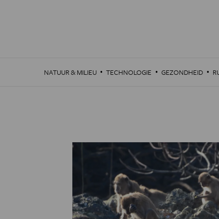
Overslaan
en
naar
de
inhoud
gaan
·
·
·
NATUUR & MILIEU
TECHNOLOGIE
GEZONDHEID
R