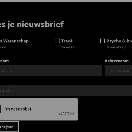
es je nieuwsbrief
s Wetenschap
Tracé
Psyche & br
 week
Wekelijks
Tweewekelijks
naam
Achternaam