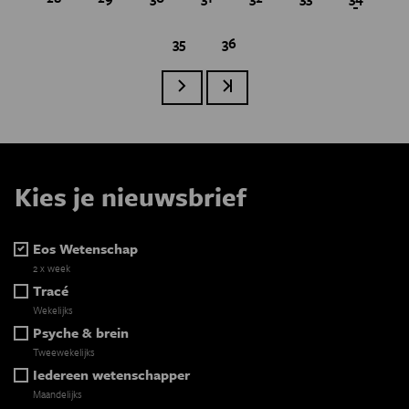
Page
35
Page
36
Paginatie
Volgende pagina
Laatste pagina
Kies je nieuwsbrief
Eos Wetenschap
2 x week
Tracé
Wekelijks
Psyche & brein
Tweewekelijks
Iedereen wetenschapper
Maandelijks