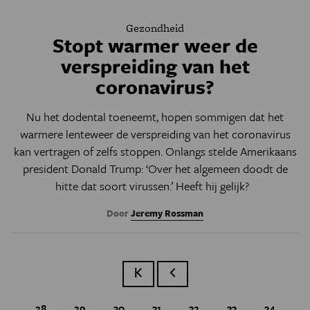
Gezondheid
Stopt warmer weer de
verspreiding van het
coronavirus?
Nu het dodental toeneemt, hopen sommigen dat het
warmere lenteweer de verspreiding van het coronavirus
kan vertragen of zelfs stoppen. Onlangs stelde Amerikaans
president Donald Trump: ‘Over het algemeen doodt de
hitte
dat soort virussen
.’ Heeft hij gelijk?
Door
Jeremy Rossman
Eerste pagina
Vorige pagina
Page
28
Page
29
Page
30
Page
31
Page
32
Page
33
Huidige p
34