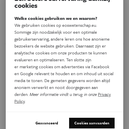
‘Dit kan maanden tot jaren
cookies
aanslepen’
Welke cookies gebruiken we en waarom?
Met een paar weken op de tanden bijten krijgen we het
We gebruiken cookies op eoswetenschap.eu.
SARS-CoV-2 virus niet weg. Volgens experts zullen ook na
Sommige zijn noodzakelijk voor een optimale
5 april maatregelen nodig blijven.
gebruikerservaring, andere leren ons hoe anonieme
bezoekers de website gebruiken. Daarnaast zijn er
analytische cookies om onze producten te kunnen
evalueren en optimaliseren. Ten slotte zijn
er marketing cookies om advertenties via Facebook
en Google relevant te houden en om inhoud uit social
media te tonen. De gemeten gegevens worden altijd
anoniem verwerkt en nooit doorgegeven aan
derden.
Meer informatie vindt u terug in onze
Privacy
Policy
.
Technologie
Geavanceerd
Cookies aanvaarden