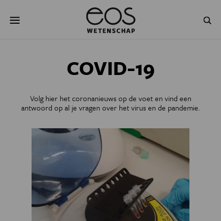
Overslaan
Zoeken
en
naar
de
inhoud
gaan
NATUUR & MILIEU
TECHNOLOGIE
COVID-19
GEZONDHEID
RUIMTE
Volg hier het coronanieuws op de voet en vind een
NATUURWETENSCHAPPEN
GESCHIEDENIS
antwoord op al je vragen over het virus en de pandemie.
PSYCHE & BREIN
BLOGS
PODCAST
AGENDA
JONGE UITDAGERS