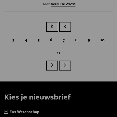
Door
Geert De Vriese
Eerste pagina
Vorige pagina
Page
3
Page
4
Page
5
Page
6
Huidige pagina
7
Page
8
Page
9
Page
10
Page
11
Paginatie
Volgende pagina
Laatste pagina
Kies je nieuwsbrief
Eos Wetenschap