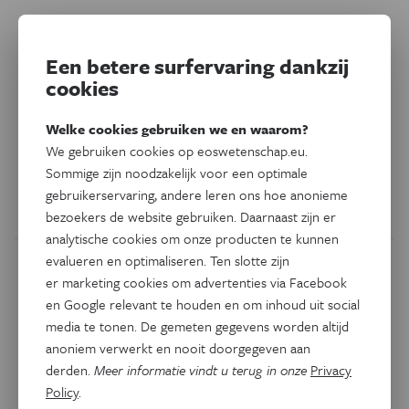
Natuur & Milieu
De vluchtpatronen van
Een betere surfervaring dankzij
gierzwaluwen zijn om van te
cookies
duizelen
Welke cookies gebruiken we en waarom?
We gebruiken cookies op eoswetenschap.eu.
De patronen tonen hoe verscheiden en uitzonderlijk
Sommige zijn noodzakelijk voor een optimale
gewone gierzwaluwen zich gedragen.
gebruikerservaring, andere leren ons hoe anonieme
Door
Andrea Thompson
bezoekers de website gebruiken. Daarnaast zijn er
analytische cookies om onze producten te kunnen
evalueren en optimaliseren. Ten slotte zijn
er marketing cookies om advertenties via Facebook
en Google relevant te houden en om inhoud uit social
media te tonen. De gemeten gegevens worden altijd
anoniem verwerkt en nooit doorgegeven aan
derden.
Meer informatie vindt u terug in onze
Privacy
Policy
.