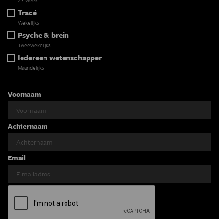
2 x week
Tracé
Wekelijks
Psyche & brein
Tweewekelijks
Iedereen wetenschapper
Maandelijks
Voornaam
Achternaam
Email