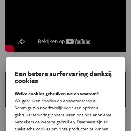
Een betere surfervaring dankzij
cookies
Meer over de volgende onderwerpen:
Technologie
onzichtbaarheidsmantel
fysica
Vincent Ginis
Welke cookies gebruiken we en waarom?
grijze cellen
Eos Pipet
We gebruiken cookies op eoswetenschap.eu.
Sommige zijn noodzakelijk voor een optimale
gebruikerservaring, andere leren ons hoe anonieme
bezoekers de website gebruiken. Daarnaast zijn er
Gerelateerde artikels
analytische cookies om onze producten te kunnen