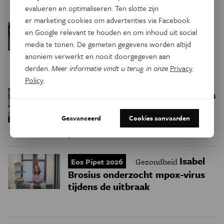
evalueren en optimaliseren. Ten slotte zijn
er marketing cookies om advertenties via Facebook
Eos Pipet 2026
Psyche & Brein
en Google relevant te houden en om inhoud uit social
Jongerentaal bevat minder
media te tonen. De gemeten gegevens worden altijd
Engels dan we denken, ontdekte
anoniem verwerkt en nooit doorgegeven aan
Melissa Schuring
derden.
Meer informatie vindt u terug in onze
Privacy
Policy
.
Mustafa
Eos Pipet 2026
Gezondheid
Karataş spoort virussen in
Geavanceerd
Cookies aanvaarden
rioolwater op: ‘Kwetsbare
patiënten eerder waarschuwen’
Isabel
Eos Pipet 2026
Gezondheid
Brosius onderzocht mpox-virus
tijdens de uitbraak