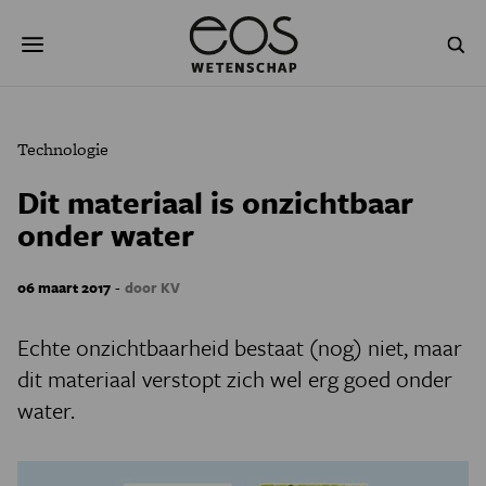
Overslaan
Zoeken
en
naar
de
inhoud
gaan
NATUUR & MILIEU
TECHNOLOGIE
Technologie
GEZONDHEID
RUIMTE
Dit materiaal is onzichtbaar
onder water
NATUURWETENSCHAPPEN
GESCHIEDENIS
PSYCHE & BREIN
BLOGS
-
06 maart 2017
door KV
PODCAST
AGENDA
Echte onzichtbaarheid bestaat (nog) niet, maar
dit materiaal verstopt zich wel erg goed onder
JONGE UITDAGERS
water.