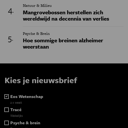
Natuur & Milieu
Mangrovebossen herstellen zich
wereldwijd na decennia van verlies
Psyche & Brein
Hoe sommige breinen alzheimer
weerstaan
Kies je nieuwsbrief
Eos Wetenschap
2 x week
Tracé
Wekelijks
Psyche & brein