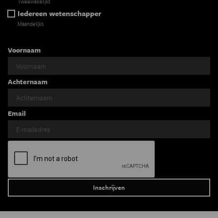
Tweewekelijks
Iedereen wetenschapper
Maandelijks
Voornaam
Achternaam
Email