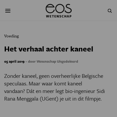
Overslaan
Zoeken
en
naar
de
inhoud
gaan
NATUUR & MILIEU
TECHNOLOGIE
Voeding
GEZONDHEID
RUIMTE
Het verhaal achter kaneel
NATUURWETENSCHAPPEN
GESCHIEDENIS
-
05 april 2019
door Wetenschap Uitgedokterd
PSYCHE & BREIN
BLOGS
Zonder kaneel, geen overheerlijke Belgische
PODCAST
AGENDA
speculaas. Maar waar komt kaneel
vandaan? Dát en meer legt bio-ingenieur Sidi
JONGE UITDAGERS
Rana Menggala (UGent) je uit in dit filmpje.