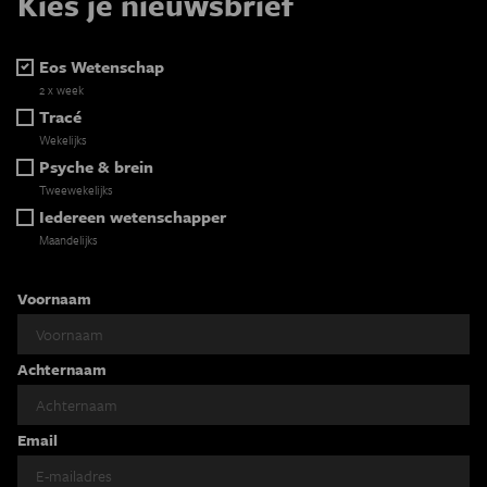
Kies je nieuwsbrief
Eos Wetenschap
2 x week
Tracé
Wekelijks
Psyche & brein
Tweewekelijks
Iedereen wetenschapper
Maandelijks
Voornaam
Achternaam
Email