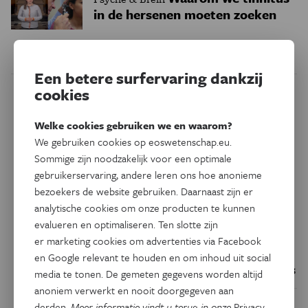
in de hersenen moeten zoeken
Een betere surfervaring dankzij
cookies
Dit artikel delen op:
Welke cookies gebruiken we en waarom?
Facebook
Twitter
Linkedin
We gebruiken cookies op eoswetenschap.eu.
Sommige zijn noodzakelijk voor een optimale
gebruikerservaring, andere leren ons hoe anonieme
Keuze van de redactie
bezoekers de website gebruiken. Daarnaast zijn er
analytische cookies om onze producten te kunnen
evalueren en optimaliseren. Ten slotte zijn
Geschiedenis
er marketing cookies om advertenties via Facebook
Belgische fossielen werpen nieuw licht
en Google relevant te houden en om inhoud uit social
op het uitsterven van de neanderthalers
media te tonen. De gemeten gegevens worden altijd
anoniem verwerkt en nooit doorgegeven aan
Natuurwetenschappen
derden.
Meer informatie vindt u terug in onze
Privacy