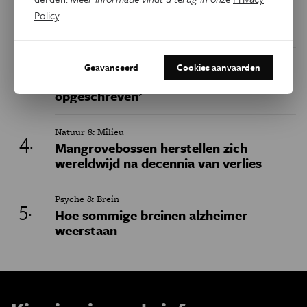
In 2064 stort de wereldbevolking in,
Policy
.
voorspelt een nieuw wiskundig model
Gezondheid
Geavanceerd
Cookies aanvaarden
‘Het Y-chromosoom is ten dode
opgeschreven’
Natuur & Milieu
Mangrovebossen herstellen zich
wereldwijd na decennia van verlies
Psyche & Brein
Hoe sommige breinen alzheimer
weerstaan