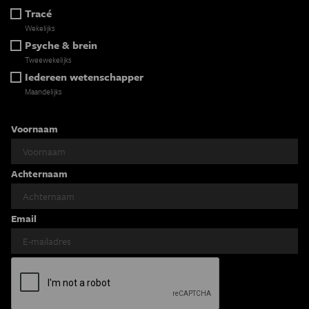
Tracé
Wekelijks
Psyche & brein
Tweewekelijks
Iedereen wetenschapper
Maandelijks
Voornaam
Achternaam
Email