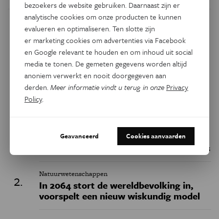
bezoekers de website gebruiken. Daarnaast zijn er
analytische cookies om onze producten te kunnen
evalueren en optimaliseren. Ten slotte zijn
Dit artikel delen op:
er marketing cookies om advertenties via Facebook
Facebook
Twitter
Linkedin
en Google relevant te houden en om inhoud uit social
media te tonen. De gemeten gegevens worden altijd
anoniem verwerkt en nooit doorgegeven aan
Keuze van de redactie
derden.
Meer informatie vindt u terug in onze
Privacy
Policy
.
Geschiedenis
Belgische fossielen werpen nieuw licht
Geavanceerd
Cookies aanvaarden
op het uitsterven van de neanderthalers
Natuurwetenschappen
In 2064 stort de wereldbevolking in,
voorspelt een nieuw wiskundig model