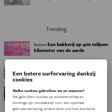
Trending
Een bakkerij op 400 miljoen
Ruimte
kilometer van de aarde
Waar zijn
Podcast
Natuur & Milieu
Een betere surfervaring dankzij
insecten in de winter?
cookies
Waarom we tinnitus
Psyche & Brein
Welke cookies gebruiken we en waarom?
in de hersenen moeten zoeken
We gebruiken cookies op eoswetenschap.eu.
Sommige zijn noodzakelijk voor een optimale
gebruikerservaring, andere leren ons hoe anonieme