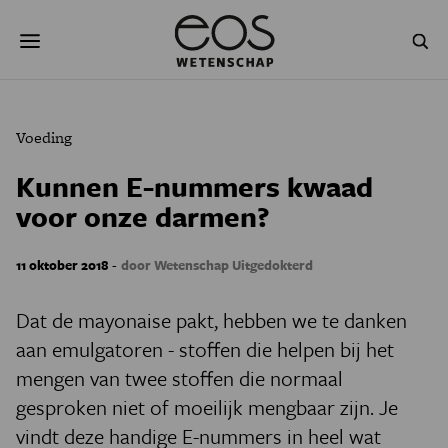
Overslaan
Zoeken
en
naar
de
inhoud
gaan
NATUUR & MILIEU
TECHNOLOGIE
Voeding
GEZONDHEID
RUIMTE
Kunnen E-nummers kwaad
voor onze darmen?
NATUURWETENSCHAPPEN
GESCHIEDENIS
PSYCHE & BREIN
BLOGS
-
11 oktober 2018
door Wetenschap Uitgedokterd
PODCAST
AGENDA
Dat de mayonaise pakt, hebben we te danken
aan emulgatoren - stoffen die helpen bij het
JONGE UITDAGERS
mengen van twee stoffen die normaal
gesproken niet of moeilijk mengbaar zijn. Je
vindt deze handige E-nummers in heel wat