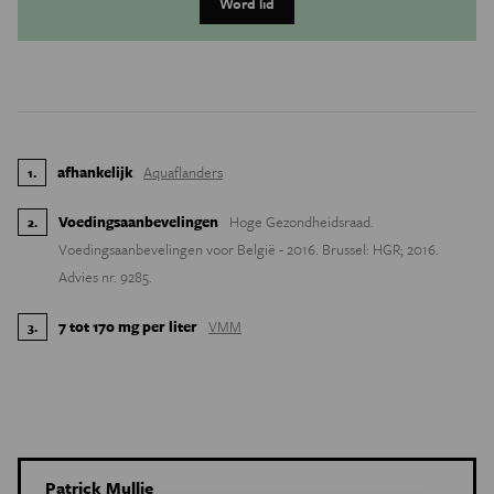
Word lid
afhankelijk
Aquaflanders
1
.
Voedingsaanbevelingen
Hoge Gezondheidsraad.
2
.
Voedingsaanbevelingen voor België - 2016. Brussel: HGR; 2016.
Advies nr. 9285.
7 tot 170 mg per liter
VMM
3
.
Patrick Mullie