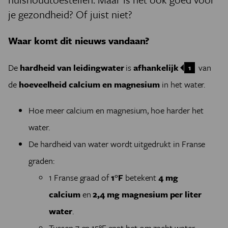
je gezondheid? Of juist niet?
Waar komt dit nieuws vandaan?
De
hardheid van leidingwater
is
afhankelijk
van
1
de
hoeveelheid
calcium en magnesium
in het water.
Hoe meer calcium en magnesium, hoe harder het
water.
De hardheid van water wordt uitgedrukt in Franse
graden:
1 Franse graad of
1°F
betekent
4 mg
calcium
en
2,4 mg magnesium
per liter
water
.
Tussen 7 en 15°F gaat het om zacht water,