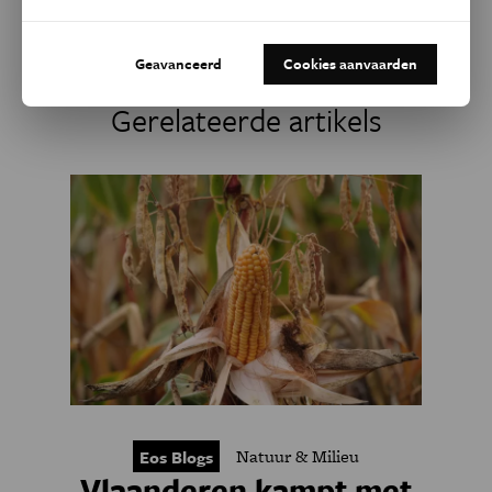
Facebook
Twitter
Linkedin
Geavanceerd
Cookies aanvaarden
Gerelateerde artikels
Natuur & Milieu
Eos Blogs
Vlaanderen kampt met