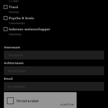
2 x week
Tracé
Wekelijks
Psyche & brein
Tweewekelijks
Iedereen wetenschapper
Maandelijks
Voornaam
Achternaam
Email