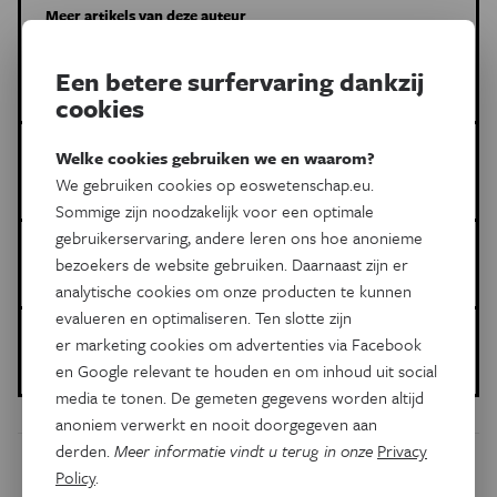
Meer artikels van deze auteur
Gezondheid en Wetenschap
Een betere surfervaring dankzij
Meer artikels van deze auteur
cookies
Meer over de volgende onderwerpen:
Welke cookies gebruiken we en waarom?
We gebruiken cookies op eoswetenschap.eu.
Voeding
water
Sommige zijn noodzakelijk voor een optimale
gebruikerservaring, andere leren ons hoe anonieme
Dit is een artikel van:
bezoekers de website gebruiken. Daarnaast zijn er
Gezondheid en Wetenschap
analytische cookies om onze producten te kunnen
evalueren en optimaliseren. Ten slotte zijn
Gepubliceerd op:
er marketing cookies om advertenties via Facebook
22 februari 2021
en Google relevant te houden en om inhoud uit social
media te tonen. De gemeten gegevens worden altijd
anoniem verwerkt en nooit doorgegeven aan
derden.
Meer informatie vindt u terug in onze
Privacy
Policy
.
Dit artikel delen op: