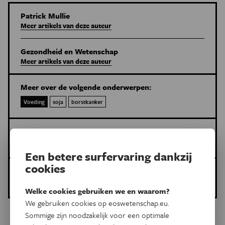
Patrick Mullie
Meer artikels van deze auteur
Gezondheid en Wetenschap
Meer artikels van deze auteur
Meer over de volgende onderwerpen:
Voeding
soja
borstkanker
Dit is een artikel van:
Gezondheid en Wetenschap
Een betere surfervaring dankzij
cookies
Gepubliceerd op:
30 maart 2021
Welke cookies gebruiken we en waarom?
We gebruiken cookies op eoswetenschap.eu.
Sommige zijn noodzakelijk voor een optimale