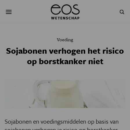
Overslaan
Zoeken
en
naar
de
inhoud
gaan
NATUUR & MILIEU
TECHNOLOGIE
Voeding
GEZONDHEID
RUIMTE
Sojabonen verhogen het risico
op borstkanker niet
NATUURWETENSCHAPPEN
GESCHIEDENIS
PSYCHE & BREIN
BLOGS
PODCAST
AGENDA
JONGE UITDAGERS
Sojabonen en voedingsmiddelen op basis van
sojabonen verhogen je risico op borstkanker