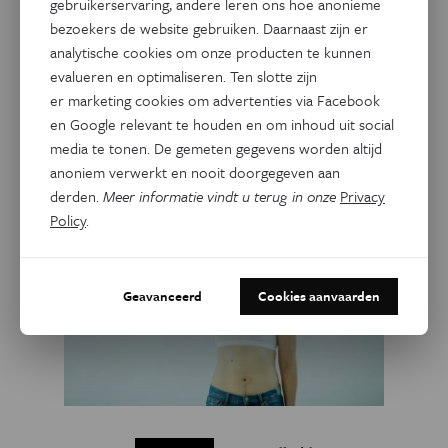
gebruikerservaring, andere leren ons hoe anonieme
Dit artikel delen op:
bezoekers de website gebruiken. Daarnaast zijn er
analytische cookies om onze producten te kunnen
Facebook
Twitter
Linkedin
evalueren en optimaliseren. Ten slotte zijn
er marketing cookies om advertenties via Facebook
en Google relevant te houden en om inhoud uit social
Gerelateerde artikels
media te tonen. De gemeten gegevens worden altijd
anoniem verwerkt en nooit doorgegeven aan
derden.
Meer informatie vindt u terug in onze
Privacy
Policy
.
Geavanceerd
Cookies aanvaarden