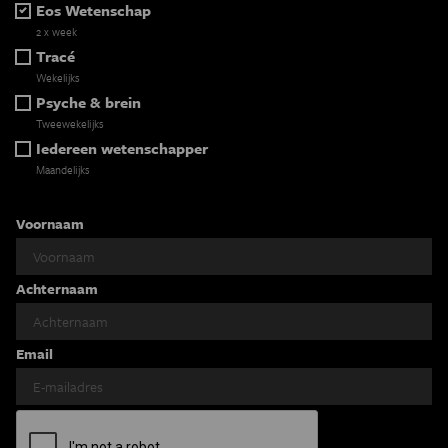
Eos Wetenschap
2 x week
Tracé
Wekelijks
Psyche & brein
Tweewekelijks
Iedereen wetenschapper
Maandelijks
Voornaam
Achternaam
Email