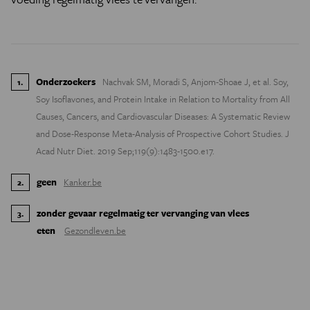
Onderzoekers
Nachvak SM, Moradi S, Anjom-Shoae J, et al. Soy,
1
.
Soy Isoflavones, and Protein Intake in Relation to Mortality from All
Causes, Cancers, and Cardiovascular Diseases: A Systematic Review
and Dose-Response Meta-Analysis of Prospective Cohort Studies. J
Acad Nutr Diet. 2019 Sep;119(9):1483-1500.e17.
geen
Kanker.be
2
.
zonder gevaar regelmatig ter vervanging van vlees
3
.
eten
Gezondleven.be