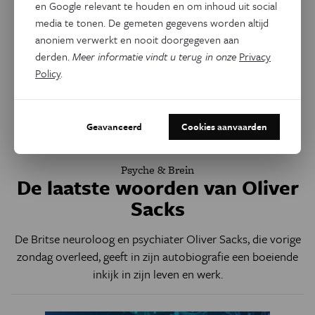
en Google relevant te houden en om inhoud uit social
media te tonen. De gemeten gegevens worden altijd
anoniem verwerkt en nooit doorgegeven aan
derden.
Meer informatie vindt u terug in onze
Privacy
Policy
.
Geavanceerd
Cookies aanvaarden
Psyche & Brein
De laatste woorden van Oliver
Sacks
De Britse neuroloog en psychiater Oliver Sacks, die vorige
zondag overleed, geeft in zijn autobiografie een boeiende
inkijk in zijn leven en werk.