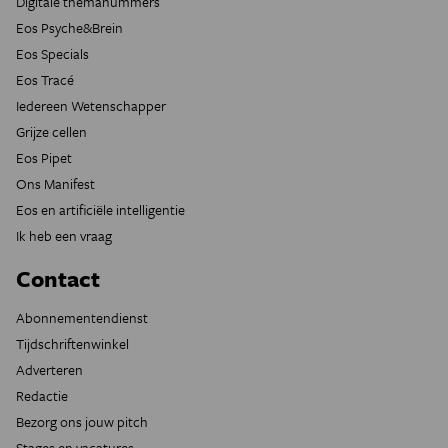
Digitale themanummers
Eos Psyche&Brein
Eos Specials
Eos Tracé
Iedereen Wetenschapper
Grijze cellen
Eos Pipet
Ons Manifest
Eos en artificiële intelligentie
Ik heb een vraag
Contact
Abonnementendienst
Tijdschriftenwinkel
Adverteren
Redactie
Bezorg ons jouw pitch
Stages en vacatures