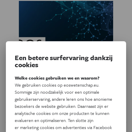
Een betere surfervaring dankzij
cookies
Geschiedenis
Welke cookies gebruiken we en waarom?
Het keerpunt 1715
We gebruiken cookies op eoswetenschap.eu.
Sommige zijn noodzakelijk voor een optimale
De dood van Lodewijk XIV, op 1 september 1715, effende
gebruikerservaring, andere leren ons hoe anonieme
het pad voor de verlichting.
bezoekers de website gebruiken. Daarnaast zijn er
analytische cookies om onze producten te kunnen
Door
Frederik Dhondt
evalueren en optimaliseren. Ten slotte zijn
er marketing cookies om advertenties via Facebook