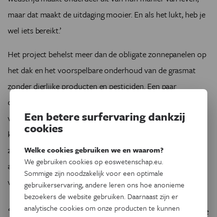
maar dat maakt de uitdaging mooier. En als het lukt, heb je
wel iets bereikt.’
Het project behelst meer dan de obligate zonnepanelen op
het dak en het voorspelbare onderhoud van de grasmat
zonder dierlijke producten en pesticiden. Een paar
opmerkelijke elementen uit het uitgebreide pakket:
Een betere surfervaring dankzij
voetbaltruitjes uit gerecycled plastic, bamboe en
cookies
koffiedrab, ballen en voetbalschoenen geproduceerd
zonder leer, biozeep als merchandising, en hamburgers en
Welke cookies gebruiken we en waarom?
We gebruiken cookies op eoswetenschap.eu.
andere vertrouwde snelle happen zijn vervangen door
Sommige zijn noodzakelijk voor een optimale
vegan snacks.
gebruikerservaring, andere leren ons hoe anonieme
bezoekers de website gebruiken. Daarnaast zijn er
analytische cookies om onze producten te kunnen
‘Geen enkele andere bedrijfssector heeft zoveel af te