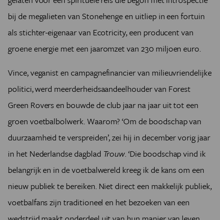
(Roberto Firmino, Liverpool en Brazilië) en 5,7 miljoen
bij de megalieten van Stonehenge en uitliep in een fortuin
smartphones opladen (Son Heung-min, Tottenham en
als stichter-eigenaar van Ecotricity, een producent van
Zuid-Korea).
groene energie met een jaaromzet van 230 miljoen euro.
Vince, veganist en campagnefinancier van milieuvriendelijke
politici, werd meerderheidsaandeelhouder van Forest
Green Rovers en bouwde de club jaar na jaar uit tot een
groen voetbalbolwerk. Waarom? ‘Om de boodschap van
duurzaamheid te verspreiden’, zei hij in ­december ­vorig jaar
in het Nederlandse dagblad
Trouw
. ‘Die boodschap vind ik
belangrijk en in de voetbalwereld kreeg ik de kans om een
nieuw publiek te bereiken. Niet direct een makkelijk publiek,
voetbalfans zijn traditioneel en het bezoeken van een
wedstrijd maakt onderdeel uit van hun manier van leven,