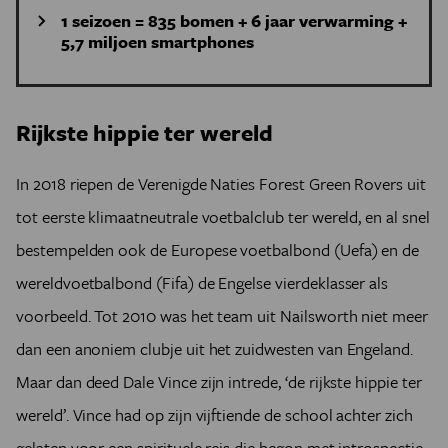
1 seizoen = 835 bomen + 6 jaar verwarming +
5,7 miljoen smartphones
In mei 2020 lanceerde Sport and Sustainability
International (SandSI) Football4Climate, een initiatief
Rijkste hippie ter wereld
om aandacht voor ecologische aspecten door te laten
dringen in de professionele voetbalsector. Er is duidelijk
nog werk, blijkt uit een studie van milieuwetenschapper
In 2018 riepen de Verenigde Naties Forest Green Rovers uit
Andrew Welfle (University of Manchester). Hij maakte in
tot eerste klimaatneutrale voetbalclub ter wereld, en al snel
2019 een rangschikking van de twintig voetballers die dat
bestempelden ook de Europese voetbalbond (Uefa) en de
jaar genomineerd waren voor de Ballon d’Or op basis
van het aantal vluchtkilometers voor verplaatsingen met
wereldvoetbalbond (Fifa) de Engelse vierdeklasser als
hun club en nationaal elftal.
voorbeeld. Tot 2010 was het team uit Nailsworth niet meer
Winnaar was Marquinhos (Paris Saint-Germain en
Brazilië) met 110.787 kilometer en 53,5 ton CO2-uitstoot.
dan een anoniem clubje uit het zuidwesten van Engeland.
‘Om dat uit te vlakken,’ voegde Welfle er fijntjes aan toe,
Maar dan deed Dale Vince zijn intrede, ‘de rijkste hippie ter
‘hebben we 835 volwassen en gezonde bomen tien jaar
wereld’. Vince had op zijn vijftiende de school achter zich
nodig.’ Het equivalent van de uitstoot van de nummers
twee en drie: zes woningen een jaar lang verwarmen
gelaten voor een spirituele reis die begon met introspectie