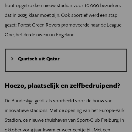
hout opgetrokken nieuw stadion voor 10.000 bezoekers
dat in 2025 klaar moet zijn. Ook sportief werd een stap
gezet: Forest Green Rovers promoveerde naar de League
One, het derde niveau in Engeland.
Quatsch uit Qatar
Over de ecologische voetafdruk van het komende WK
in Qatar is al veel gezegd en geschreven. Meestal
Hoezo, plaatselijk en zelfbedruipend?
hetzelfde: een ecologische schande, met de
gargantueske airco’s die voetballen bij
woestijntemperaturen mogelijk moeten maken als
De Bundesliga geldt als voorbeeld voor de bouw van
ultieme aanfluiting. Ten onrechte, vindt
innovatieve stadions. Met de opening van het Europa-Park
organisatiecomité Qatar 2022. Meer zelfs, op zijn
Stadion, de nieuwe thuishaven van Sport-Club Freiburg, in
website geeft het tien redenen waarom het eigenlijk
applaus zou moeten krijgen voor zijn ecologische
oktober vorig jaar kwam er weer eentje bij. Met een