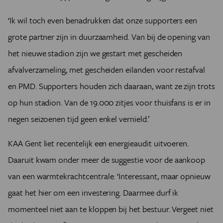
‘Elk jaar gaan we een beetje verder in ons streven. Af en
toe krijgen we nog wel negatief commentaar omdat we
‘Ik wil toch even benadrukken dat onze supporters een
niet met Select-ballen spelen, de populairste bal in ons
grote partner zijn in duurzaamheid. Van bij de opening van
voetbal. Maar we zien verbeteringen. Bij veel clubs kan
je je drinkbus al vullen aan waterverdeeltoestellen.
het nieuwe stadion zijn we gestart met gescheiden
Veldvoetbalclubs zijn met hun vele leden ideaal om via
afvalverzameling, met gescheiden eilanden voor restafval
een coöperatief model zonnepanelen te plaatsen op
en PMD. Supporters houden zich daaraan, want ze zijn trots
hun daken. Helaas moeten we nog altijd afrekenen met
behoudsgezinde reflexen en weerstanden in de raden
op hun stadion. Van de 19.000 zitjes voor thuisfans is er in
van bestuur tegen dit ‘ecologische verhaal’, ook al
negen seizoenen tijd geen enkel vernield.’
merken we toch een positieve evolutie. De stijgende
energieprijzen helpen daarbij.’
KAA Gent liet recentelijk een energieaudit uitvoeren.
Daaruit kwam onder meer de suggestie voor de aankoop
van een warmtekrachtcentrale. ‘Interessant, maar opnieuw
gaat het hier om een investering. Daarmee durf ik
momenteel niet aan te kloppen bij het bestuur. Vergeet niet