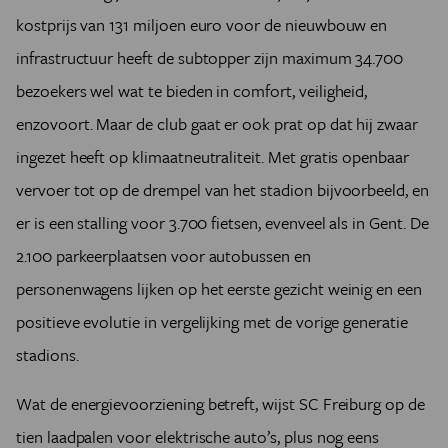
merites. Openbaar vervoer, afvalrecyclage, allerlei bij
kostprijs van 131 miljoen euro voor de nieuwbouw en
ons nauwelijks bekende certificaten …
Het meest opmerkelijke actiepunt zijn de
infrastructuur heeft de subtopper zijn maximum 34.700
minimumstandaarden en benchmarks in duurzaamheid
bezoekers wel wat te bieden in comfort, veiligheid,
waaraan leveranciers en sponsors moeten
enzovoort. Maar de club gaat er ook prat op dat hij zwaar
beantwoorden. We hebben het dan over onder meer
McDonald’s, Coca Cola en … Qatar Airways. Vul zelf
ingezet heeft op klimaatneutraliteit. Met gratis openbaar
maar in hoe groen die zijn en hoe scherp ze onder de
vervoer tot op de drempel van het stadion bijvoorbeeld, en
loep zullen liggen. Greenwashing komt al snel om de
er is een stalling voor 3.700 fietsen, evenveel als in Gent. De
hoek loeren. Nu we het daarover hebben, het is de
bedoeling ‘groen erfgoed na te laten’: de inheemse
2.100 parkeerplaatsen voor autobussen en
bomen en planten die aangeplant zijn in de parken en
personenwagens lijken op het eerste gezicht weinig en een
wijken rond de stadions. Gecombineerd met een
campagne ‘om Qatar te
groenen
(sic), die een
positieve evolutie in vergelijking met de vorige generatie
opportuniteit is om CO2-emissies significant te
stadions.
reduceren’.
Wat de energievoorziening betreft, wijst SC Freiburg op de
tien laadpalen voor elektrische auto’s, plus nog eens