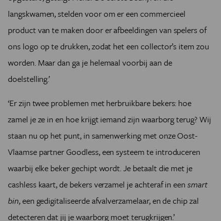
shirts en drinken niet uit wegwerpflessen. Daarnaast
langskwamen, stelden voor om er een commercieel
organiseert een aantal leden voetbal-, sport- en
product van te maken door er afbeeldingen van spelers of
spelkampen.
ons logo op te drukken, zodat het een collector’s item zou
‘Wij kiezen voor materiaal met het Max Havelaar-
keurmerk’, zegt initiatiefneemster Katty Michielsen,
worden. Maar dan ga je helemaal voorbij aan de
duurzaamheidsambtenaar bij de gemeente Schoten. ‘Je
doelstelling.’
moet weten dat de meeste ballen nog altijd gemaakt
worden in Pakistan, waar kinderarbeid en
‘Er zijn twee problemen met herbruikbare bekers: hoe
onderbetaalde jobs de norm zijn. Ik moet toegeven dat
onze zoektocht naar een geschikt voetbalshirt
zamel je ze in en hoe krijgt iemand zijn waarborg terug? Wij
neerkwam op de keuze voor het minst schadelijke
staan nu op het punt, in samenwerking met onze Oost-
merk. Samen met de mensen achter de Cleane Kleren-
Vlaamse partner Goodless, een systeem te introduceren
campagne hebben we de grote merken er bewust van
willen maken dat de koper wel degelijk waarde hecht
waarbij elke beker gechipt wordt. Je betaalt die met je
aan ecologisch materiaal, maar meestal kregen we als
cashless kaart, de bekers verzamel je achteraf in een
smart
antwoord een marketingpraatje. We zijn uiteindelijk
bin
, een gedigitaliseerde afvalverzamelaar, en de chip zal
uitgekomen bij het merk Craft, waarmee ook KAA Gent
samenwerkt.’
detecteren dat jij je waarborg moet terugkrijgen.’