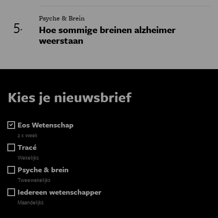
Psyche & Brein
Hoe sommige breinen alzheimer
weerstaan
Kies je nieuwsbrief
Eos Wetenschap
2 x week
Tracé
Wekelijks
Psyche & brein
Tweewekelijks
Iedereen wetenschapper
Maandelijks