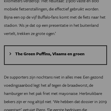
kilometers verderop.’ Het resultaat: 2.900 vaste en 800
mobiele fietsenstallingen, die effectief gebruikt worden.
Bijna een op de vijf Buffalo-fans komt met de fiets naar het
stadion. ‘Als je dat op een presentatie in het buitenland
vertelt, trekken ze grote ogen.’
The Green Puffins, Vlaams en groen
The Green Puffins, een zaalvoetbalclub uit de provincie
Antwerpen die aangesloten is bij Voetbal Vlaanderen,
profileert zich nadrukkelijk als milieuvriendelijke club. De
De supporters zijn nochtans niet in alles mee. Een gezond
ploeg werd tien jaar geleden opgericht door vier
voedingsaanbod legt het af tegen de braadworst, de
‘groene’ vrouwen. De Puffins (een ‘puffin’ is een
hamburger en het pak friet met mayonaise. Herbruikbare
papegaaiduiker, een veelkleurige en snelle zeevogel die
vissen verorbert) proberen een klimaatneutrale club te
bekers zijn er nog altijd niet. ‘We hebben dat dossier in 2019
zijn. Ze maken hun verplaatsingen zo veel mogelijk met
opgestart’, getuigt Piens. ‘De eerste bedrijven die
de fiets of carpoolend, kopen alleen fairtradeballen en -