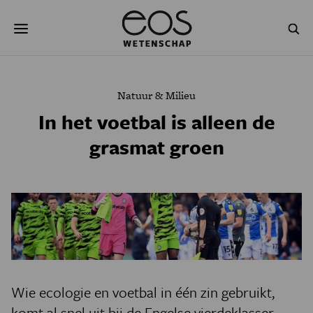
Overslaan
Zoeken
en
naar
de
inhoud
gaan
NATUUR & MILIEU
TECHNOLOGIE
Natuur & Milieu
GEZONDHEID
RUIMTE
In het voetbal is alleen de
grasmat groen
NATUURWETENSCHAPPEN
GESCHIEDENIS
PSYCHE & BREIN
BLOGS
PODCAST
AGENDA
JONGE UITDAGERS
Wie ecologie en voetbal in één zin gebruikt,
komt al snel uit bij de Engelse vierdeklasser