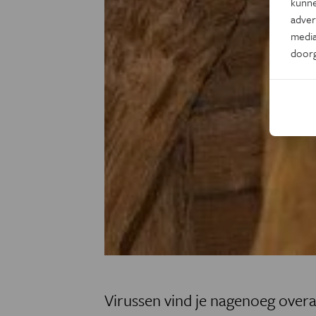
kunne
adver
media
door
Virussen vind je nagenoeg overa