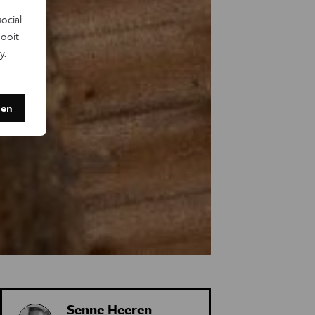
ocial
ooit
y
.
den
Senne Heeren