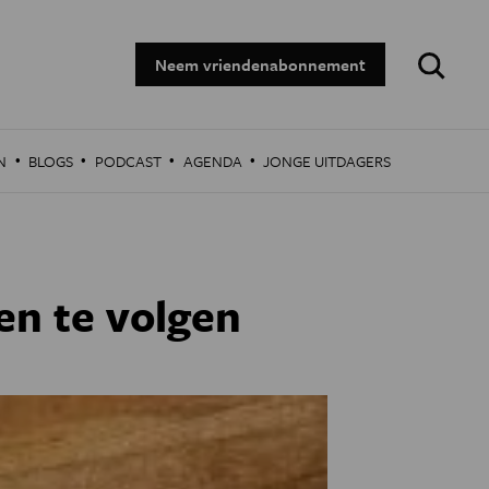
Zoeken:
Neem vriendenabonnement
·
·
·
·
N
BLOGS
PODCAST
AGENDA
JONGE UITDAGERS
en te volgen