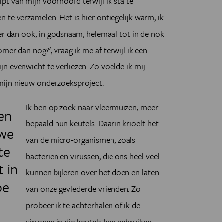
t van mijn voorhoofd terwijl ik sta te
 te verzamelen. Het is hier ontiegelijk warm; ik
 er dan ook, in godsnaam, helemaal tot in de nok
mer dan nog?', vraag ik me af terwijl ik een
n evenwicht te verliezen. Zo voelde ik mij
mijn nieuw onderzoeksproject.
Ik ben op zoek naar vleermuizen, meer
ren
bepaald hun keutels. Daarin krioelt het
 we
van de micro-organismen, zoals
te
bacteriën en virussen, die ons heel veel
t in
kunnen bijleren over het doen en laten
oe
van onze gevlederde vrienden. Zo
probeer ik te achterhalen of ik de
virussen in die keutels kan gebruiken