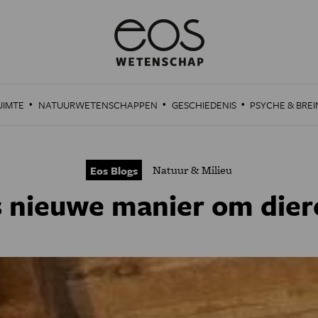
·
·
·
UIMTE
NATUURWETENSCHAPPEN
GESCHIEDENIS
PSYCHE & BREI
Natuur & Milieu
Eos Blogs
s nieuwe manier om dier