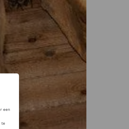
or een
 te