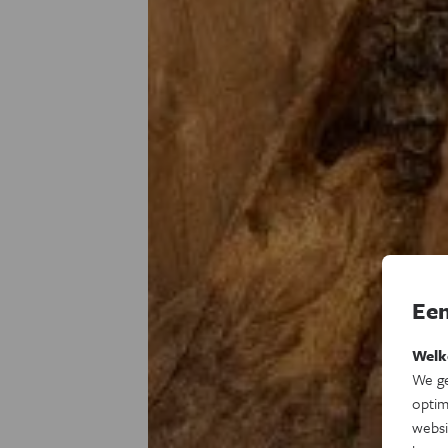
Een
Welk
We ge
optim
websi