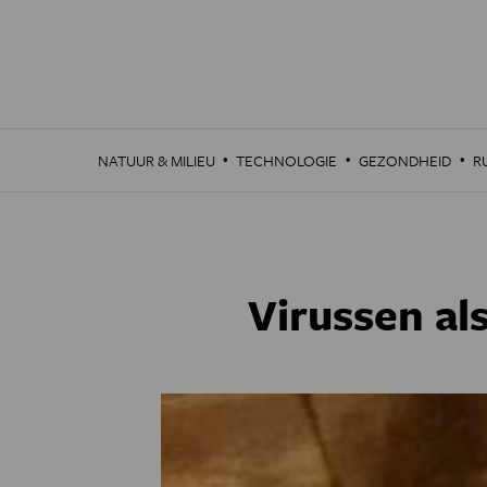
Overslaan
en
naar
de
inhoud
gaan
·
·
·
NATUUR & MILIEU
TECHNOLOGIE
GEZONDHEID
R
Virussen al