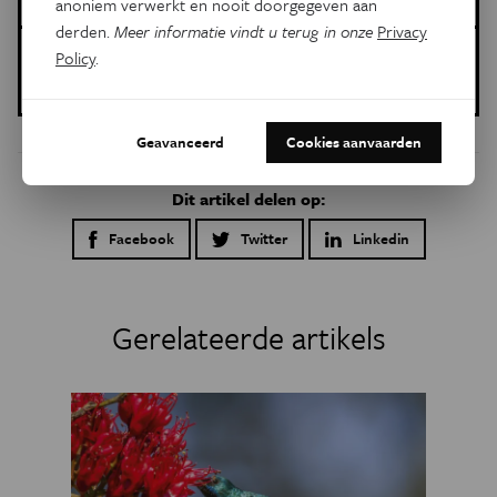
anoniem verwerkt en nooit doorgegeven aan
derden.
Meer informatie vindt u terug in onze
Privacy
Gepubliceerd op:
Policy
.
07 november 2024
Geavanceerd
Cookies aanvaarden
Dit artikel delen op:
Facebook
Twitter
Linkedin
Gerelateerde artikels