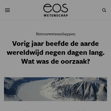
Overslaan
Zoeken
en
naar
de
inhoud
gaan
NATUUR & MILIEU
TECHNOLOGIE
Natuurwetenschappen
GEZONDHEID
RUIMTE
Vorig jaar beefde de aarde
wereldwijd negen dagen lang.
NATUURWETENSCHAPPEN
GESCHIEDENIS
Wat was de oorzaak?
PSYCHE & BREIN
BLOGS
PODCAST
AGENDA
JONGE UITDAGERS