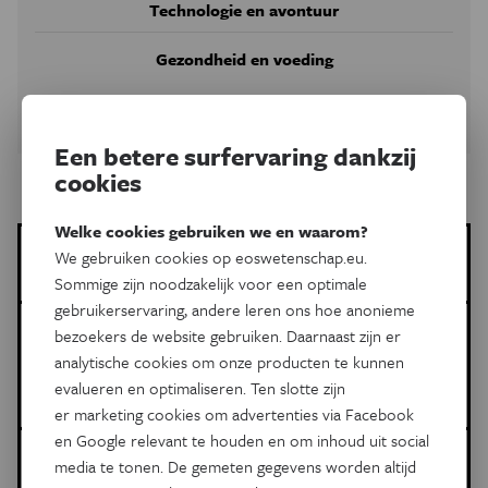
Technologie en avontuur
Gezondheid en voeding
Neem abonnement
Een betere surfervaring dankzij
cookies
Welke cookies gebruiken we en waarom?
Toon Lambrechts
We gebruiken cookies op eoswetenschap.eu.
Meer artikels van deze auteur
Sommige zijn noodzakelijk voor een optimale
gebruikerservaring, andere leren ons hoe anonieme
Meer over de volgende onderwerpen:
bezoekers de website gebruiken. Daarnaast zijn er
analytische cookies om onze producten te kunnen
Natuurwetenschappen
aardbeving
Groenland
evalueren en optimaliseren. Ten slotte zijn
klimaatverandering
er marketing cookies om advertenties via Facebook
en Google relevant te houden en om inhoud uit social
Dit is een artikel van:
media te tonen. De gemeten gegevens worden altijd
Eos Wetenschap