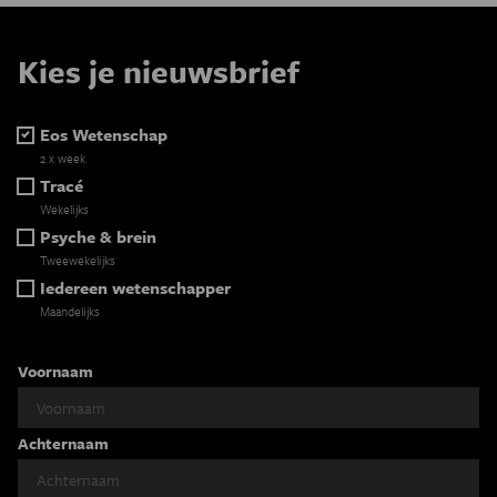
Kies je nieuwsbrief
Eos Wetenschap
2 x week
Tracé
Wekelijks
Psyche & brein
Tweewekelijks
Iedereen wetenschapper
Maandelijks
Voornaam
Achternaam