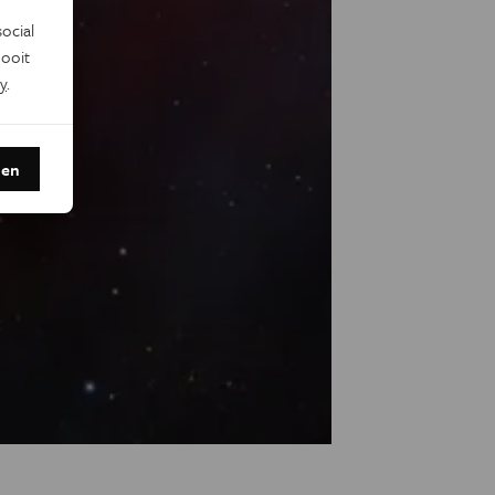
ocial
ooit
y
.
den