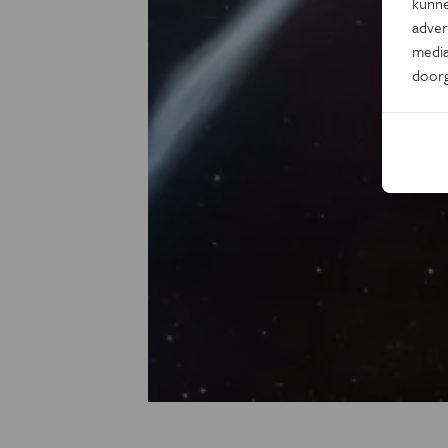
kunne
adver
media
door