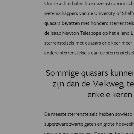
Om te achterhalen hoe deze astronomisch
wetenschappers van de University of Sheffie
quasars bevatten met honderd sterrenstels
de Isaac Newton Telescope op het eiland 
sterrenstelsels met quasars drie keer meer
andere sterrenstelsels dan de sterrenstelse
Sommige quasars kunnen
zijn dan de Melkweg, ter
enkele keren
De meeste sterrenstelsels hebben sowieso 
superzware zwarte gaten en grote hoeveelh
weg van het zwarte gat. Door een botsing t