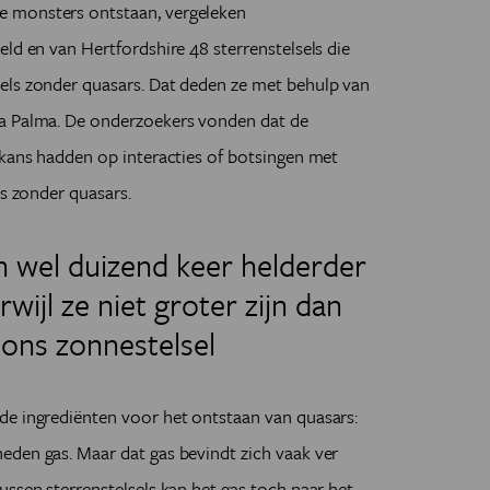
e monsters ontstaan, vergeleken
ld en van Hertfordshire 48 sterrenstelsels die
els zonder quasars. Dat deden ze met behulp van
La Palma. De onderzoekers vonden dat de
 kans hadden op interacties of botsingen met
ls zonder quasars.
 wel duizend keer helderder
wijl ze niet groter zijn dan
 ons zonnestelsel
de ingrediënten voor het ontstaan van quasars:
eden gas. Maar dat gas bevindt zich vaak ver
ussen sterrenstelsels kan het gas toch naar het