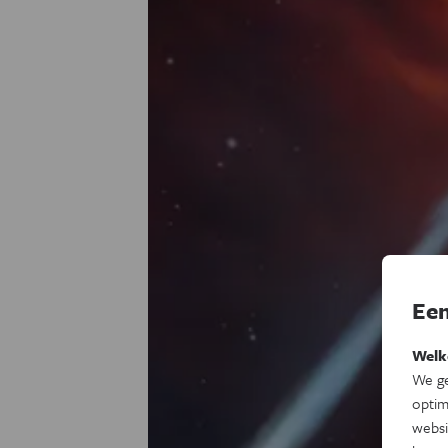
Een
Welk
We ge
optim
websi