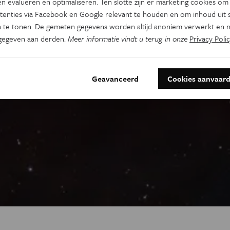
n evalueren en optimaliseren. Ten slotte zijn er marketing cookies om
tenties via Facebook en Google relevant te houden en om inhoud uit s
 te tonen. De gemeten gegevens worden altijd anoniem verwerkt en n
gegeven aan derden.
Meer informatie vindt u terug in onze
Privacy Polic
Geavanceerd
Cookies aanvaar