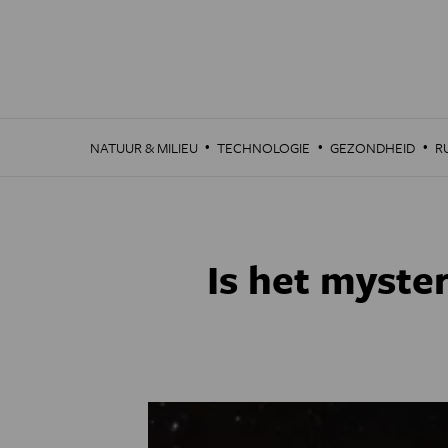
Overslaan
en
naar
de
inhoud
gaan
·
·
·
NATUUR & MILIEU
TECHNOLOGIE
GEZONDHEID
R
Is het myster