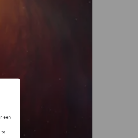
or een
 te