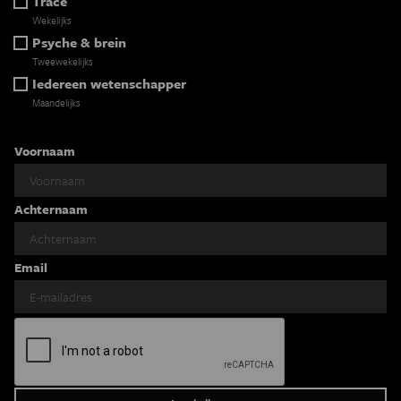
Tracé
Wekelijks
Psyche & brein
Tweewekelijks
Iedereen wetenschapper
Maandelijks
Voornaam
Achternaam
Email