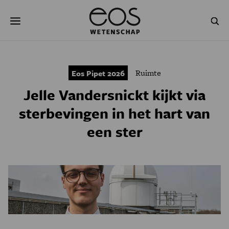
Overslaan
Zoeken
en
naar
de
inhoud
gaan
NATUUR & MILIEU
TECHNOLOGIE
Ruimte
Eos Pipet 2026
GEZONDHEID
RUIMTE
Jelle Vandersnickt kijkt via
NATUURWETENSCHAPPEN
GESCHIEDENIS
sterbevingen in het hart van
een ster
PSYCHE & BREIN
BLOGS
PODCAST
AGENDA
JONGE UITDAGERS