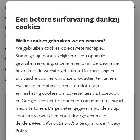
sterren te kunnen kijken, in plaats van naar stermodellen op
een computerscherm – in Chili bijvoorbeeld, waar de grote
Een betere surfervaring dankzij
cookies
telescopen van de Europese Zuidelijke Sterrenwacht staan?
‘Daar ben ik nog niet geweest. Op La Palma (
het Canarische
Welke cookies gebruiken we en waarom?
eiland, red.
) heb ik al wel de Mercator-telescoop van de KU
We gebruiken cookies op eoswetenschap.eu.
Sommige zijn noodzakelijk voor een optimale
Leuven bezocht. Maar ik heb behalve voor sterrenkunde
gebruikerservaring, andere leren ons hoe anonieme
altijd een zwak gehad voor wiskunde. In de
bezoekers de website gebruiken. Daarnaast zijn er
analytische cookies om onze producten te kunnen
asteroseismologie komen beide samen.’
evalueren en optimaliseren. Ten slotte zijn
er marketing cookies om advertenties via Facebook
en Google relevant te houden en om inhoud uit social
media te tonen. De gemeten gegevens worden altijd
anoniem verwerkt en nooit doorgegeven aan
derden.
Meer informatie vindt u terug in onze
Privacy
Policy
.