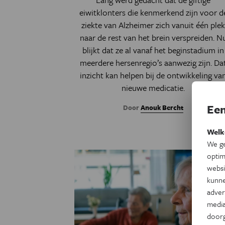
eiwitklonters die kenmerkend zijn voor d
ziekte van Alzheimer zich vanuit één ple
naar de rest van het brein verspreiden. N
blijkt dat ze al vanaf het beginstadium in
meerdere hersenregio’s aanwezig zijn. Da
inzicht kan helpen bij de ontwikkeling va
nieuwe medicatie.
Een
Door
Anouk Bercht
Welk
We ge
optim
websi
kunne
adver
media
door