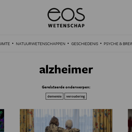
·
·
·
UIMTE
NATUURWETENSCHAPPEN
GESCHIEDENIS
PSYCHE & BREI
alzheimer
Gerelateerde onderwerpen:
dementie
veroudering