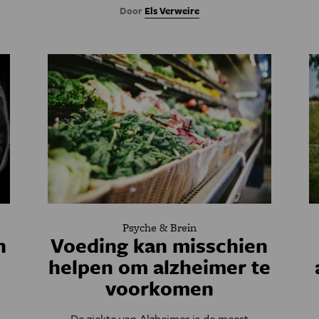
Door
Els Verweire
Psyche & Brein
n
Voeding kan misschien
helpen om alzheimer te
voorkomen
De ziekte van Alzheimer is de meest