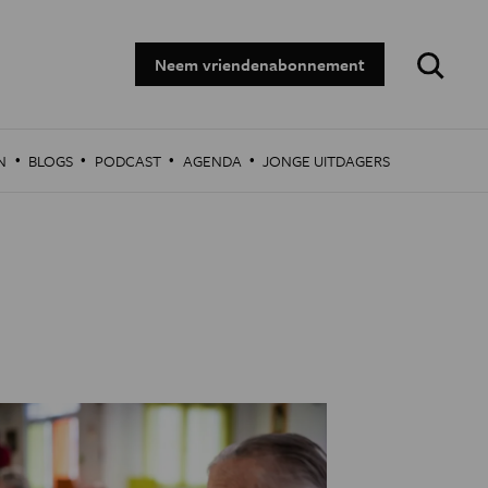
Zoeken:
Neem vriendenabonnement
·
·
·
·
N
BLOGS
PODCAST
AGENDA
JONGE UITDAGERS