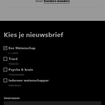
Door
Donders wonders
Kies je nieuwsbrief
Eos Wetenschap
2 x week
Tracé
Wekelijks
Psyche & brein
Tweewekelijks
Iedereen wetenschapper
Maandelijks
Voornaam