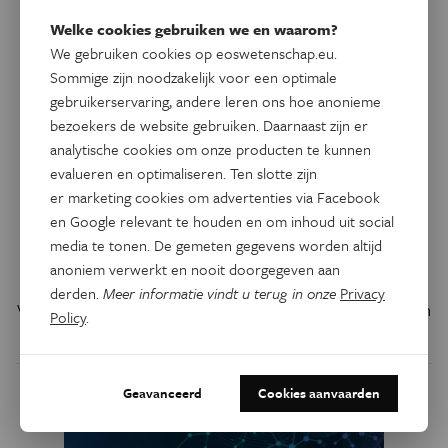
Welke cookies gebruiken we en waarom?
We gebruiken cookies op eoswetenschap.eu.
Sommige zijn noodzakelijk voor een optimale
gebruikerservaring, andere leren ons hoe anonieme
bezoekers de website gebruiken. Daarnaast zijn er
analytische cookies om onze producten te kunnen
evalueren en optimaliseren. Ten slotte zijn
er marketing cookies om advertenties via Facebook
Psyche & Brein
en Google relevant te houden en om inhoud uit social
Waarom vrouwen vaker
media te tonen. De gemeten gegevens worden altijd
migraine hebben
anoniem verwerkt en nooit doorgegeven aan
derden.
Meer informatie vindt u terug in onze
Privacy
Veranderingen in oestrogeenlevels zorgen dat de hoofdpijn
Policy
.
sneller komt.
Geavanceerd
Cookies aanvaarden