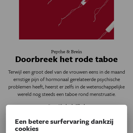
Psyche & Brein
Doorbreek het rode taboe
Terwijl een groot deel van de vrouwen eens in de maand
ernstige pijn of hormonaal gerelateerde psychische
problemen heeft, heerst er zelfs in de wetenschappelijke
wereld nog steeds een taboe rond menstruatie.
Door
Liesbeth Gijsel
Een betere surfervaring dankzij
cookies