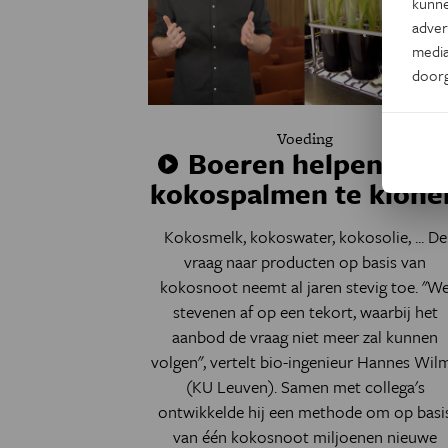
kunne
adver
media
door
Voeding
Boeren helpen doo
kokospalmen te klone
Kokosmelk, kokoswater, kokosolie, ... De
vraag naar producten op basis van
kokosnoot neemt al jaren stevig toe. "W
stevenen af op een tekort, waarbij het
aanbod de vraag niet meer zal kunnen
volgen", vertelt bio-ingenieur Hannes Wil
(KU Leuven). Samen met collega's
ontwikkelde hij een methode om op basi
van één kokosnoot miljoenen nieuwe