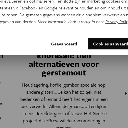
n evalueren en optimaliseren. Ten slotte zijn er marketing cookies om
tenties via Facebook en Google relevant te houden en om inhoud uit s
 te tonen. De gemeten gegevens worden altijd anoniem verwerkt en n
gegeven aan derden.
Meer informatie vindt u terug in onze
Privacy Polic
Voeding
Geavanceerd
Cookies aanvaar
r
Van amarant tot
n
khorasan: tien
alternatieven voor
gerstemout
e
Houtlagering, koffie, gember, speciale hop,
andere gisten … Je kan het zo gek niet
E
bedenken of iemand heeft het ergens in een
ms
bier verwerkt. Alleen de graansoorten lijken
steeds dezelfde: gerst of tarwe. Het Gentse
s
project AlterBrew wil daar verandering in
brengen.