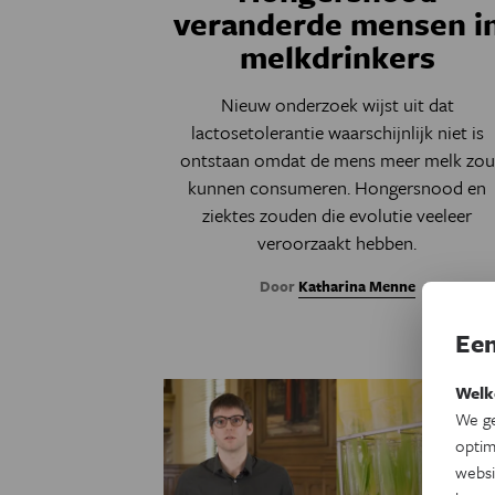
veranderde mensen i
melkdrinkers
Nieuw onderzoek wijst uit dat
lactosetolerantie waarschijnlijk niet is
ontstaan omdat de mens meer melk zou
kunnen consumeren. Hongersnood en
ziektes zouden die evolutie veeleer
veroorzaakt hebben.
Door
Katharina Menne
Een
Welk
We ge
optim
websi