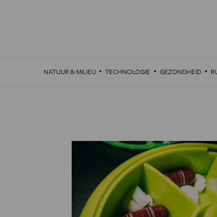
Overslaan
en
naar
de
inhoud
gaan
·
·
·
NATUUR & MILIEU
TECHNOLOGIE
GEZONDHEID
R