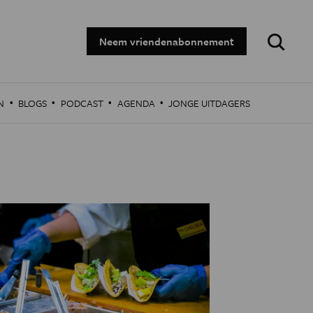
Zoeken:
Neem vriendenabonnement
·
·
·
·
N
BLOGS
PODCAST
AGENDA
JONGE UITDAGERS