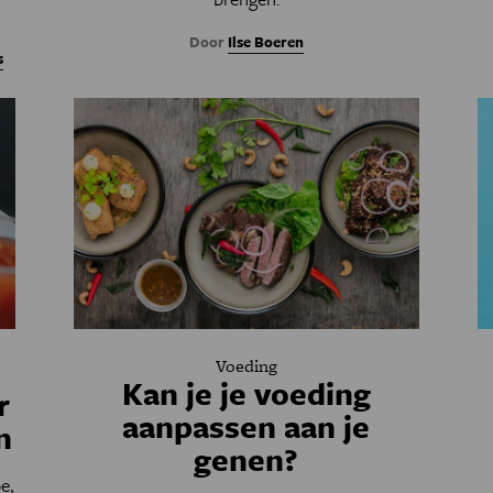
Door
Ilse Boeren
s
Voeding
Kan je je voeding
r
aanpassen aan je
n
genen?
e,