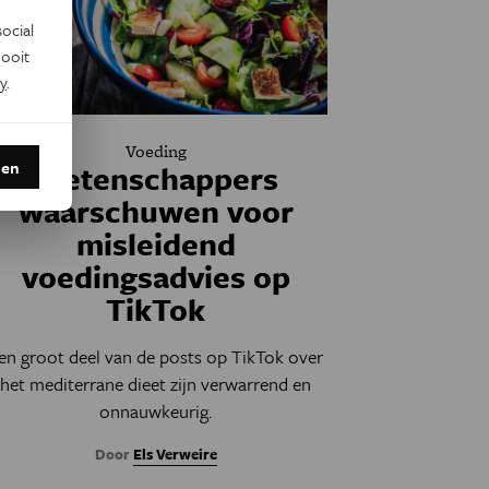
ocial
ooit
y
.
Voeding
den
Wetenschappers
waarschuwen voor
misleidend
voedingsadvies op
TikTok
en groot deel van de posts op TikTok over
het mediterrane dieet zijn verwarrend en
onnauwkeurig.
Door
Els Verweire