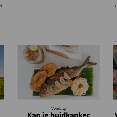
et
l
Voeding
Kan je huidkanker