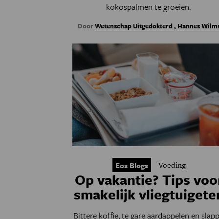
kokospalmen te groeien.
Door
Wetenschap Uitgedokterd
,
Hannes Wilm
Voeding
Eos Blogs
Op vakantie? Tips voo
smakelijk vliegtuigete
Bittere koffie, te gare aardappelen en slapp