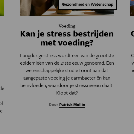
Gezondheid en Wetenschap
Voeding
Kan je stress bestrijden
met voeding?
Langdurige stress wordt een van de grootste
O
epidemieën van de 21ste eeuw genoemd. Een
v
wetenschappelijke studie toont aan dat
h
aangepaste voeding je darmbacteriën kan
beïnvloeden, waardoor je stressniveau daalt.
de
Klopt dat?
ol
Door
Patrick Mullie
ie