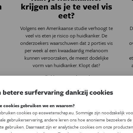
n
krijgen als je te veel vis
eet?
Volgens een Amerikaanse studie verhoogt te
D
veel vis eten je risico op huidkanker. De
onderzoekers waarschuwen dat 2 porties vis
o
per week al een kwaadaardig melanoom
kunnen veroorzaken, de meest dodelijke
e
vorm van huidkanker. Klopt dat?
Door
Gezondheid en Wetenschap
,
Nina Van Den
Broecke
 betere surfervaring dankzij cookies
e cookies gebruiken we en waarom?
bruiken cookies op eoswetenschap.eu. Sommige zijn noodzakelijk vo
ale gebruikerservaring, andere leren ons hoe anonieme bezoekers de
te gebruiken. Daarnaast zijn er analytische cookies om onze producten