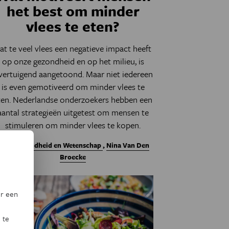
het best om minder
vlees te eten?
at te veel vlees een negatieve impact heeft
op onze gezondheid en op het milieu, is
vertuigend aangetoond. Maar niet iedereen
is even gemotiveerd om minder vlees te
ten. Nederlandse onderzoekers hebben een
aantal strategieën uitgetest om mensen te
stimuleren om minder vlees te kopen.
Door
Gezondheid en Wetenschap
,
Nina Van Den
Broecke
or een
 te