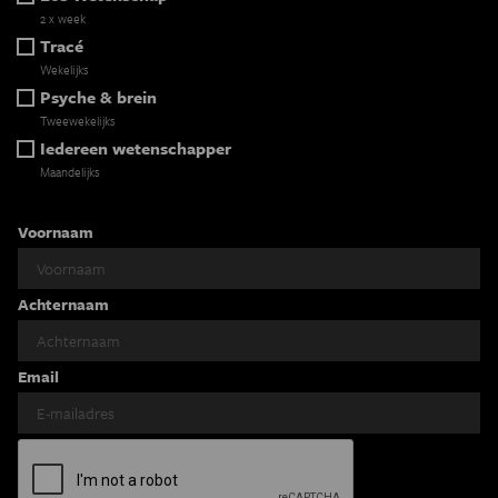
2 x week
Tracé
Wekelijks
Psyche & brein
Tweewekelijks
Iedereen wetenschapper
Maandelijks
Voornaam
Achternaam
Email