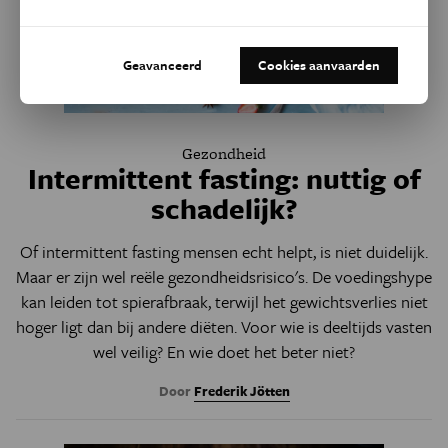
Geavanceerd
Cookies aanvaarden
Gezondheid
Intermittent fasting: nuttig of
schadelijk?
Of intermittent fasting mensen echt helpt, is niet duidelijk.
Maar er zijn wel reële gezondheidsrisico's. De voedingshype
kan leiden tot spierafbraak, terwijl het gewichtsverlies niet
hoger ligt dan bij andere diëten. Voor wie is deeltijds vasten
wel veilig? En wie doet het beter niet?
Door
Frederik Jötten