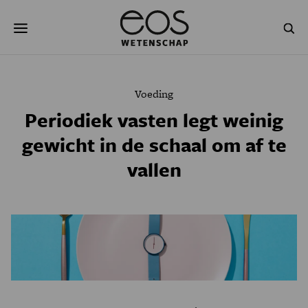
Overslaan
Zoeken
en
naar
de
inhoud
gaan
NATUUR & MILIEU
TECHNOLOGIE
Voeding
GEZONDHEID
RUIMTE
Periodiek vasten legt weinig
gewicht in de schaal om af te
NATUURWETENSCHAPPEN
GESCHIEDENIS
vallen
PSYCHE & BREIN
BLOGS
PODCAST
AGENDA
JONGE UITDAGERS