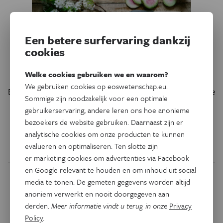
Een betere surfervaring dankzij
Psyche & Brein
cookies
Beschermt dieet tegen
alzheimer?
Welke cookies gebruiken we en waarom?
We gebruiken cookies op eoswetenschap.eu.
Een ophoping van suiker in de hersenen kan dementie in de
Sommige zijn noodzakelijk voor een optimale
hand werken. Minder calorieën eten, wat de verbranding
gebruikerservaring, andere leren ons hoe anonieme
stimuleert, beschermt de hersencellen mogelijk tegen
bezoekers de website gebruiken. Daarnaast zijn er
afsterven.
analytische cookies om onze producten te kunnen
evalueren en optimaliseren. Ten slotte zijn
Door
Katja Gaschler
er marketing cookies om advertenties via Facebook
en Google relevant te houden en om inhoud uit social
media te tonen. De gemeten gegevens worden altijd
anoniem verwerkt en nooit doorgegeven aan
derden.
Meer informatie vindt u terug in onze
Privacy
Policy
.